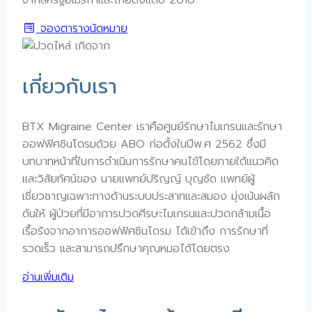
จากสหรัฐอเมริกาและไทยตั้งแต่ปี 2010
จองตารางนัดหมาย
เกี่ยวกับเรา
BTX Migraine Center เราคือศูนย์รักษาไมเกรนและรักษา
ออฟฟิศซินโดรมด้วย ABO ก่อตั้งในปีพ.ศ 2562 ซึ่งมี
บทบาทหน้าที่ในการดำเนินการรักษาคนไข้โดยภายใต้แนวคิด
และวิสัยทัศน์ของ นายแพทย์ปริญญ์ บุญชัด แพทย์ผู้
เชี่ยวชาญเฉพาะทางด้านระบบประสาทและสมอง มุ่งเน้นผลัก
ดันให้ ผู้ป่วยที่มีอาการปวดศีรษะไมเกรนและปวดกล้ามเนื้อ
เรื้อรังจากอาการออฟฟิศซินโดรม ได้เข้าถึง การรักษาที่
รวดเร็ว และสามารถปรึกษาคุณหมอได้โดยตรง
อ่านเพิ่มเติม