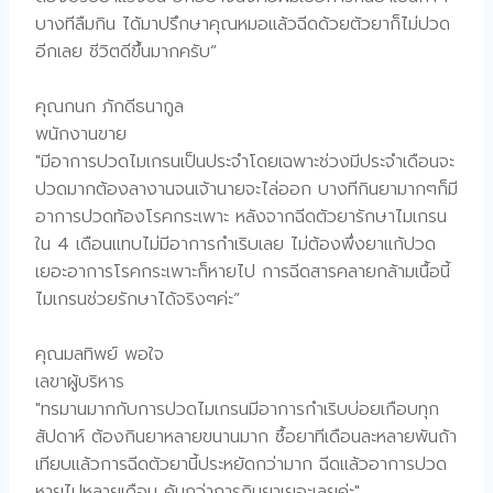
บางทีลืมกิน ได้มาปรึกษาคุณหมอแล้วฉีดด้วยตัวยาก็ไม่ปวด
อีกเลย ชีวิตดีขึ้นมากครับ”
คุณกนก ภักดีธนากูล
พนักงานขาย
"มีอาการปวดไมเกรนเป็นประจำโดยเฉพาะช่วงมีประจำเดือนจะ
ปวดมากต้องลางานจนเจ้านายจะไล่ออก บางทีกินยามากๆก็มี
อาการปวดท้องโรคกระเพาะ หลังจากฉีดตัวยารักษาไมเกรน
ใน 4 เดือนแทบไม่มีอาการกำเริบเลย ไม่ต้องพึ่งยาแก้ปวด
เยอะอาการโรคกระเพาะก็หายไป การฉีดสารคลายกล้ามเนื้อนี้
ไมเกรนช่วยรักษาได้จริงๆค่ะ”
คุณมลทิพย์ พอใจ
เลขาผู้บริหาร
"ทรมานมากกับการปวดไมเกรนมีอาการกำเริบบ่อยเกือบทุก
สัปดาห์ ต้องกินยาหลายขนานมาก ซื้อยาทีเดือนละหลายพันถ้า
เทียบแล้วการฉีดตัวยานี้ประหยัดกว่ามาก ฉีดแล้วอาการปวด
หายไปหลายเดือน คุ้มกว่าการกินยาเยอะเลยค่ะ"