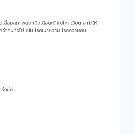
ดเสื่อมสภาพลง เมื่อเลือดเข้าไปไหลเวียน จะทำให้
ยกว่าคนทั่วไป เช่น โรคเบาหวาน
โรคความดัน
ึ่งซีก