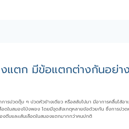
องแตก มีข้อแตกต่างกันอย่า
การปวดตุ๊บ ๆ ปวดหัวข้างเดียว หรือสลับไปมา มีอาการคลื่นไส้อาเจ
ดในสมองโป่งพอง โดยมีจุดสังเกตุหลายข้อด้วยกัน ซึ่งการปวดหัว
มองตีบและ
เส้นเลือดในสมองแตก
มากกว่าคนปกติ