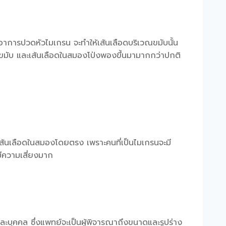
ดอาการปวดหัวไมเกรน จะทำให้เส้นเลือดบริเวณขมับนั้น
ขมับ และ
เส้นเลือดในสมองโป่งพอง
ขึ้นมามากกว่าปกติ
คเส้นเลือดในสมองโดยตรง เพราะคนที่เป็นไมเกรนจะมี
งมีความเสี่ยงมาก
บุคคล ซึ่งแพทย์จะเป็นผู้พิจารณาถึงขนาดและรูปร่าง