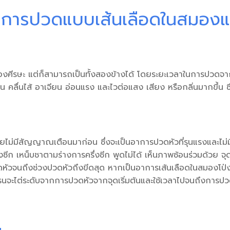
าการปวดแบบเส้นเลือดในสมอ
งศีรษะ แต่ก็สามารถเป็นทั้งสองข้างได้ โดยระยะเวลาในการปวดจากจุ
 เช่น คลื่นไส้ อาเจียน อ่อนแรง และไวต่อแสง เสียง หรือกลิ่นมากข
ดยไม่มีสัญญาณเตือนมาก่อน ซึ่งจะเป็นอาการปวดหัวที่รุนแรงและไม่มี
งซีก เหน็บชาตามร่างการครึ่งซีก พูดไม่ได้ เห็นภาพซ้อนร่วมด้วย
จุ
วดหัวจนถึงช่วงปวดหัวถึงขีดสุด หากเป็นอาการเส้นเลือดในสมองโ
จะไต่ระดับจากการปวดหัวจากจุดเริ่มต้นและใช้เวลาไปจนถึงการปวด