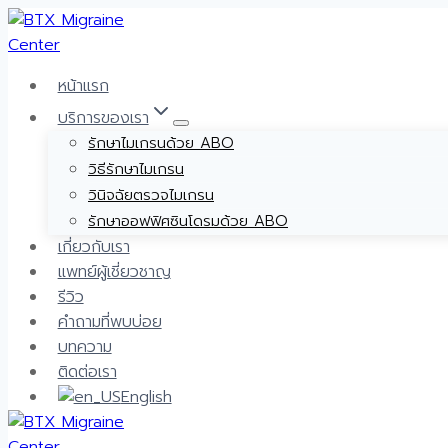
Skip
to
content
หน้าแรก
บริการของเรา
รักษาไมเกรนด้วย ABO
วิธีรักษาไมเกรน
วินิจฉัยตรวจไมเกรน
รักษาออฟฟิศซินโดรมด้วย ABO
เกี่ยวกับเรา
แพทย์ผู้เชี่ยวชาญ
รีวิว
คำถามที่พบบ่อย
บทความ
ติดต่อเรา
English