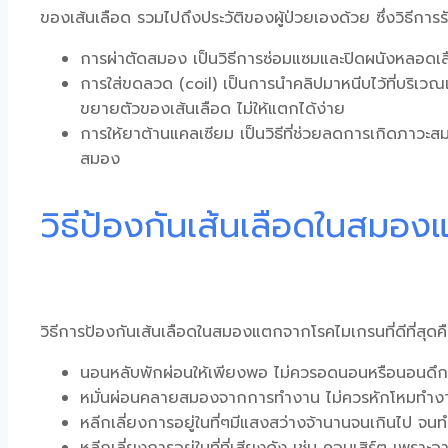
ของเส้นเลือด รวมไปถึงประวัติของผู้ป่วยเองด้วย ซึ่งวิธีการร
การผ่าตัดสมอง เป็นวิธีการซ่อมแซมและปิดผนังหลอดเลือ
การใส่ขดลวด (coil) เป็นการนำคลิปมาหนีบไว้ที่บริเวณ
ขยายตัวของเส้นเลือด ไม่ให้แตกได้ง่าย
การให้ยาต้านแคลเซียม เป็นวิธีที่ช่วยลดการเกิดภาวะ
สมอง
วิธีป้องกันเส้นเลือดในสมอ
วิธีการป้องกัน
เส้นเลือดในสมองแตก
จากโรคไมเกรนที่ดีที่สุดค
นอนหลับพักผ่อนให้เพียงพอ ไม่ควรอดนอนหรือนอนดึก
หมั่นผ่อนคลายสมองจากการทำงาน ไม่ควรหักโหมทำงา
หลีกเลี่ยงการอยู่ในที่ๆมีแสงสว่างจ้านานจนเกินไป จ