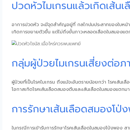
ปวดหัวไมเกรนแล้วเกิดเส้นเ
อาการปวดหัว จะมีจุดสำคัญอยู่ที่ กลไกปมประสาทของใบหน้าหรื
เกิดการขยายตัวขึ้น แต่ไม่ถึงขั้นภาวะหลอดเลือดในสมองแตก 
กลุ่มผู้ป่วยไมเกรนเสี่ยงต่
ผู้ป่วยที่เป็นโรคไมเกรน ถึงแม้จะอันตรายน้อยกว่า โรคเส้น
โอกาสเกิดโรคเส้นเลือดสมองตีบและ
เส้นเลือดในสมองแตก
มา
การรักษา
เส้นเลือดสมองโป่
ในกรณีการเข้ารับการรักษาโรค
เส้นเลือดในสมองโป่งพอง
สาม