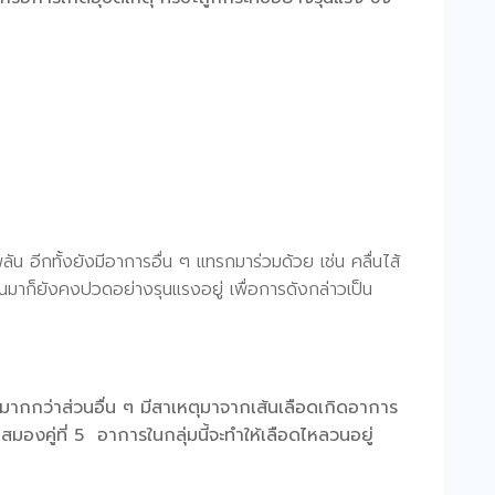
 อีกทั้งยังมีอาการอื่น ๆ แทรกมาร่วมด้วย เช่น คลื่นไส้
นมาก็ยังคงปวดอย่างรุนแรงอยู่ เพื่อการดังกล่าวเป็น
ากกว่าส่วนอื่น ๆ มีสาเหตุมาจากเส้นเลือดเกิดอาการ
องคู่ที่ 5 อาการในกลุ่มนี้จะทำให้เลือดไหลวนอยู่