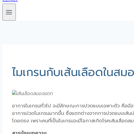
ไมเกรนกับเส้นเลือดในสม
อาการไมเกรน
ทั่วไป จะมีลักษณะการปวดแบบเฉพาะตัว คือมีอา
อาการปวดไมเกรนมากขึ้น ซึ่งแตกต่างจากการปวดแบบเส้นเลือ
โดยตรง เพราะคนที่เป็นไมเกรนจะมีโอกาสเกิดโรคเส้นเลือดส
สารบัญบทความ