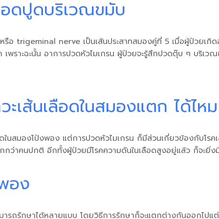
ลือดปูดบริเวณขมับ
อ trigeminal nerve เป็นเส้นประสาทสมองคู่ที่ 5 เมื่อผู้ป่วยเกิ
เพราะฉะนั้น อาการปวดหัวไมเกรน ผู้ป่วยจะรู้สึกปวดตุ๊บ ๆ บริเวณ
อภาวะเส้นเลือดในสมองแตก ได้ไหม
เลือดในสมองโป่งพอง แต่การปวดหัวไมเกรน ก็มีส่วนเกี่ยวข้องกับโร
กกว่าคนปกติ อีกทั้ง
ผู้ป่วยมีโรค
ความดันในเลือด
สูงอยู่แล้ว ก็จะยิ่
งพอง
ารถรักษาได้หลายแบบ โดยวิธีการรักษาก็จะแตกต่างกันออกไปแต่ละ