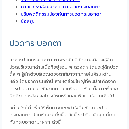
ภาวะแทรกซ้อนจากอาการปวดกระบอกตา
ปรับพฤติกรรมป้องกันการปวดกระบอกตา
ข้อสรุป
ปวดกระบอกตา
อาการปวดกระบอกตา ตาพร่ามัว มีลักษณะคือ จะรู้สึก
ปวดบริเวณกล้ามเนื้อที่อยู่รอบ ๆ ดวงตา โดยจะรู้สึกปวด
ตื้อ ๆ รู้สึกตึงบริเวณดวงตาที่มาจากภายในศีรษะด้าน
หลัง โดยอาการเหล่านี้ สาเหตุส่วนใหญ่ที่พบมักเกิดจาก
การปวดตา ปวดหัวจากความเครียด กล้ามเนื้อตาหรือคอ
ยึดตึง การจ้องจอโทรศัพท์หรือคอมพิวเตอร์มากเกินไป
อย่างไรก็ดี เพื่อให้เห็นภาพและเข้าใจถึงลักษณะปวด
กระบอกตา ปวดหัวมากยิ่งขึ้น วันนี้เราได้นำข้อมูลเกี่ยว
กับกระบอกตามาฝาก ดังนี้