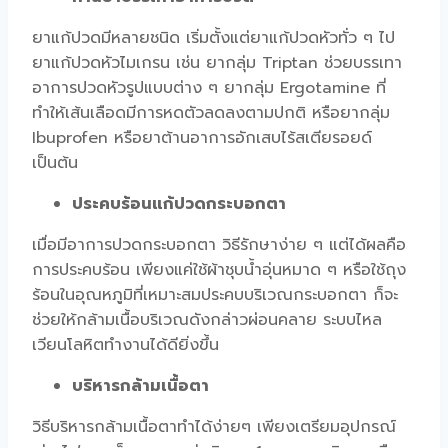
ยาแก้ปวดมีหลายชนิด เริ่มตั้งแต่ยาแก้ปวดหัวทั่ว ๆ ไป
ยาแก้ปวดหัวไมเกรน เช่น ยากลุ่ม Triptan ช่วยบรรเทา
อาการปวดหัวรูปแบบต่าง ๆ ยากลุ่ม Ergotamine ที่
ทำให้เส้นเลือดมีการหดตัวลดลงตามปกติ หรือยากลุ่ม
Ibuprofen หรือยาต้านอาการอักเสบไร้สเตียรอยด์
เป็นต้น
ประคบร้อนแก้ปวดกระบอกตา
เมื่อมีอาการปวดกระบอกตา วิธีรักษาง่าย ๆ แต่ได้ผลคือ
การประคบร้อน เพียงแค่ใช้ผ้าชุบน้ำอุ่นหมาด ๆ หรือใช้ถุง
ร้อนในอุณหภูมิที่เหมาะสมประคบบริเวณกระบอกตา ก็จะ
ช่วยให้กล้ามเนื้อบริเวณดังกล่าวผ่อนคลาย ระบบไหล
เวียนโลหิตทำงานได้ดียิ่งขึ้น
บริหารกล้ามเนื้อตา
วิธีบริหารกล้ามเนื้อตาทำได้ง่ายๆ เพียงเตรียมอุปกรณ์