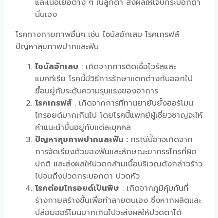
และเนื้อเยื่อต่าง ๆ ในลูกตา ส่งผลให้เจ็บกระบอกตา
นั่นเอง
โรคทางกายภาพอื่นๆ เช่น ไซนัสอักเสบ โรคเกรฟส์
ปัญหาสุขภาพปากและฟัน
ไซนัสอักเสบ
: เกิดจากการติดเชื้อไวรัสและ
แบคทีเรีย โรคนี้มีวิธีการรักษาแตกต่างกันออกไป
ขึ้อนยู่กับระดับความรุนแรงของอาการ
โรคเกรฟส์
: เกิดจากการที่ทานยายับยั้งฮอร์โมน
ไทรอยด์มากเกินไป โดยโรคนี้แพทย์ผู้เชี่ยวชาญจะให้
คำแนะนำขึ้นอยู่กับแต่ละบุคคล
ปัญหาสุขภาพปากและฟัน :
กรณีนี้อาจเกิดจาก
การจัดเรียงตัวของฟันและลักษณะขากรรไกรที่ผิด
ปกติ และส่งผลให้ปวดกล้ามเนื้อบริเวณดังกล่าวร้าว
ไปจนถึงปวดกระบอกตา ปวดหัว
โรคต่อมไทรอยด์เป็นพิษ
: เกิดจากภูมิคุ้มกันที่
ร่างกายสร้างขึ้นเพื่อทำลายตนเอง ซึ่งหากผลิตและ
ปล่อยฮอร์โมนมากเกินไปจะส่งผลให้ปวดตาได้