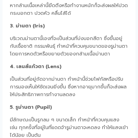
หากล้ามเนื้อเหล่านี้ยึดตึงหรือทำงานหนักก็จะส่งผลให้ปวด
กระบอกตา ปวดหัว คลื่นไส้ได้
3. ม่านตา (Iris)
บริเวณม่านตานี้เองที่จะเป็นส่วนที่บ่งบอกสีตา ซึ่งขึ้นอยู่
กับเชื้อชาติ กรรมพันธุ์ ทำหน้าที่ควบคุมขนาดของรูม่านตา
โดยการหดตัวหรือขยายตัวของกล้ามเนื้อม่านตา
4. เลนส์แก้วตา (Lens)
เป็นส่วนที่อยู่ถัดจากม่านตา ทำหน้านี้ช่วยโฟกัสหรือปรับ
การมองเห็นให้ชัดเจนยิ่งขึ้น ซึ่งหากอายุมากขึ้นก็จะส่งผล
ให้ประสิทธิภาพการทำงานลดลง
5. รูม่านตา (Pupil)
มีลักษณะเป็นรูกลม ๆ ขนาดเล็ก ทำหน้าที่ควบคุมแสง
เช่น ทุกครั้งที่อยู่ในที่แดดจ้ารูม่านตาจะหดลง ทำให้แสงเข้า
ได้น้อย เป็นต้น