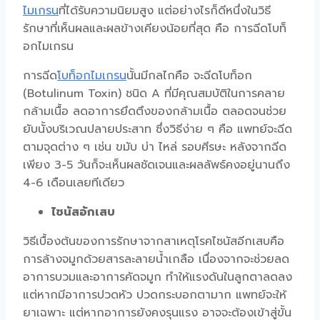
ไมเกรน
ที่ได้รับความนิยมสูง แต่อย่างไรก็ดีหนึ่งในวิธี
รักษาที่เห็นผลและผลข้างเคียงน้อยที่สุด คือ การฉีดโบท็
อกไมเกรน
การฉีด
โบท็อกไมเกรน
นั้นมีกลไกคือ จะฉีดโบท็อก
(Botulinum Toxin) ชนิด A ที่มีคุณสมบัติในการคลาย
กล้ามเนื้อ ลดอาการยึดตึงของกล้ามเนื้อ ตลอดจนช่วย
ยับนั้งบริเวณปลายประสาท ซึ่งวิธีง่าย ๆ คือ แพทย์จะฉีด
ตามจุดต่าง ๆ เช่น ขมับ บ่า ไหล่ รอบศีรษะ หลังจากฉีด
เพียง 3-5 วันก็จะเห็นผลชัดเจนและผลลัพธ์คงอยู่นานถึง
4-6 เดือนเลยทีเดียว
ไซนัสอักเสบ
วิธีเบื้องต้นของการรักษาจากสาเหตุโรคไซนัสอีกเสบคือ
การล้างจมูกด้วยสารละลายน้ำเกลือ เนื่องจากจะช่วยลด
อาการบวมและอาการคัดจมูก ทำให้แรงดันในลูกตาลดลง
แต่หากมีอาการปวดหัว ปวดกระบอกตามาก แพทย์จะให้
ยาเฉพาะ แต่หากอาการยังคงรุนแรง อาจจะต้องเข้าสู่ขั้น