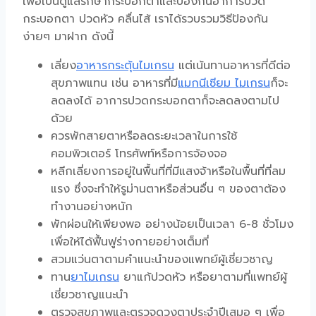
เพื่อเป็นดูแลรักษากระบอกตาและป้องกันอาการปวด
กระบอกตา ปวดหัว คลื่นไส้ เราได้รวบรวมวิธีป้องกัน
ง่ายๆ มาฝาก ดังนี้
เลี่ยง
อาหารกระตุ้นไมเกรน
แต่เน้นทานอาหารที่ดีต่อ
สุขภาพแทน เช่น อาหารที่มี
แมกนีเซียม ไมเกรน
ก็จะ
ลดลงได้ อาการปวดกระบอกตาก็จะลดลงตามไป
ด้วย
ควรพักสายตาหรือลดระยะเวลาในการใช้
คอมพิวเตอร์ โทรศัพท์หรือการจ้องจอ
หลีกเลี่ยงการอยู่ในพื้นที่ที่มีแสงจ้าหรือในพื้นที่ที่ลม
แรง ซึ่งจะทำให้รูม่านตาหรือส่วนอื่น ๆ ของตาต้อง
ทำงานอย่างหนัก
พักผ่อนให้เพียงพอ อย่างน้อยเป็นเวลา 6-8 ชั่วโมง
เพื่อให้ได้ฟื้นฟูร่างกายอย่างเต็มที่
สวมแว่นตาตามคำแนะนำของแพทย์ผู้เชี่ยวชาญ
ทาน
ยาไมเกรน
ยาแก้ปวดหัว หรือยาตามที่แพทย์ผู้
เชี่ยวชาญแนะนำ
ตรวจสุขภาพและตรวจดวงตาประจำปีเสมอ ๆ เพื่อ