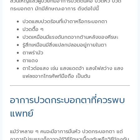
ส่วนใหญ่แล้วผู้ป่วยที่มีอาการปวดต้นคอ ปวดหัว ปวด
กระบอกตา มักมีลักษณะอาการ ดังต่อไปนี้
ปวดแสบปวดร้อนที่เบ้าตาหรือกระบอกตา
ปวดตื้อ ๆ
ปวดเหมือนมีแรงดันกดจากด้านหลังของศีรษะ
รู้สึกเหมือนมีสิ่งแปลกปลอมอยู่ภายในตา
ตาพร่ามัว
ตาแดง
ตาไวต่อแสง เช่น แสงแดดจ้า แสงไฟสว่าง แสง
แฟลชจากโทรศัพท์มือถือ เป็นต้น
อาการปวดกระบอกตาที่ควรพบ
แพทย์
แม้ว่าหลาย ๆ คนจะมีอาการมึนหัว ปวดกระบอกตา แต่
อาการไม่รุนแรงก็อาจจะใช้วิธีรักษาเบื้องต้นหรือวิธีป้องกัน