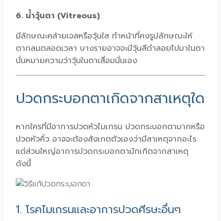
6. น้ำวุ้นตา (Vitreous)
มีลักษณะคล้ายเจลหรือวุ้นใส ทำหน้าที่คงรูปลักษณะให้
ตากลมตลอดเวลา บางรายอาจจะมีวุ้นสีดำลอยไปมาในตา
นั่นหมายความว่าวุ้นในตาเสื่อมนั่นเอง
ปวดกระบอกตาเกิดจากสาเหตุใด
หากใครที่มีอาการปวดหัวไมเกรน ปวดกระบอกตามากหรือ
ปวดหัวคิ้ว อาจจะต้องสังเกตตัวเองว่ามีสาเหตุจากอะไร
แต่ส่วนใหญ่อาการปวดกระบอกตามักเกิดจากสาเหตุ
ดังนี้
1. โรคไมเกรนและอาการปวดศีรษะอื่นๆ