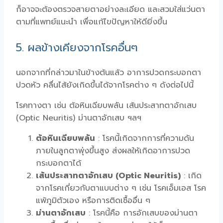
ก็อาจจะต้องตรวจสายตาอย่างละเอียด และสวมใส่แว่นตา
ตามที่แพทย์แนะนำ เพื่อแก้ไขปัญหาให้ดียิ่งขึ้น
5. ผลข้างเคียงจากโรคอื่นๆ
นอกจากที่กล่าวมาในข้างต้นแล้ว อาการปวดกระบอกตา
ปวดหัว คลื่นไส้ยังเกิดขึ้นได้จากโรคต่าง ๆ ดังต่อไปนี้
โรคทางตา เช่น ต้อหินเฉียบพลัน เส้นประสาทตาอักเสบ
(Optic Neuritis) ม่านตาอักเสบ ฯลฯ
ต้อหินเฉียบพลัน
: โรคนี้เกิดจากการที่ความดัน
ภายในลูกตาพุ่งขึ้นสูง ส่งผลให้เกิดอาการปวด
กระบอกตาได้
เส้นประสาทตาอักเสบ (Optic Neuritis)
: เกิด
จากโรคเกี่ยวกับตาแบบต่าง ๆ เช่น โรคเอ็มเอส โรค
แพ้ภูมิตัวเอง หรือการติดเชื้ออื่น ๆ
ม่านตาอักเสบ
: โรคนี้คือ การอักเสบของม่านตา