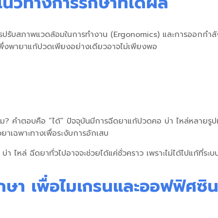
แนวทางการรักษาที่ได้ผล
ารปรับสภาพแวดล้อมในการทำงาน (Ergonomics) และการออกกำลังกาย
พึ่งพายาแก้ปวดเพียงอย่างเดียวอาจไม่เพียงพอ
หม
? คำตอบคือ “ได้” ปัจจุบันมีการ
ฉีดยาแก้ปวดคอ บ่า ไหล่
หลายรูป
ตัวยาเฉพาะทางเพื่อระงับการอักเสบ
บ่า ไหล่ ฉีดยา
ทั่วไปอาจจะช่วยได้แค่ชั่วคราว เพราะไม่ได้ไปแก้ที่ร
กษา เพื่อไมเกรนและออฟฟิศซิ