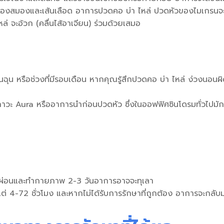
ของสมองและเส้นเลือด อาการ
ปวดคอ บ่า ไหล่ ปวดหัว
ของไมเกรนจะ
ล่ จะอ้วก
(คลื่นไส้อาเจียน) ร่วมด้วยเสมอ
่นฉุน หรือช่วงที่มีรอบเดือน หากคุณรู้สึก
ปวดคอ บ่า ไหล่ ง่วงนอน
ผ
วะ Aura หรืออาการนำก่อนปวดหัว ซึ่งในออฟฟิศซินโดรมทั่วไปมักไม
กผ่อนและทำกายภาพ 2-3 วันอาการอาจจะทุเลา
ต่ 4-72 ชั่วโมง และหากไม่ได้รับการรักษาที่ถูกต้อง อาการจะกลับม