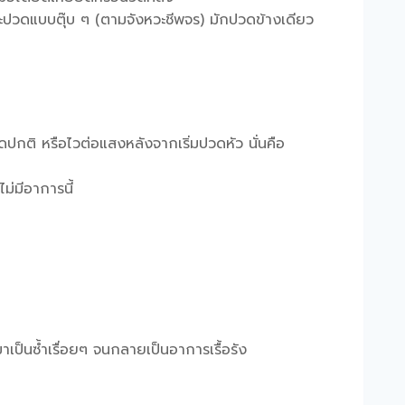
ปวดแบบตุ๊บ ๆ (ตามจังหวะชีพจร) มักปวดข้างเดียว
ิดปกติ หรือไวต่อแสงหลังจากเริ่มปวดหัว นั่นคือ
่มีอาการนี้
าเป็นซ้ำเรื่อยๆ จนกลายเป็นอาการเรื้อรัง