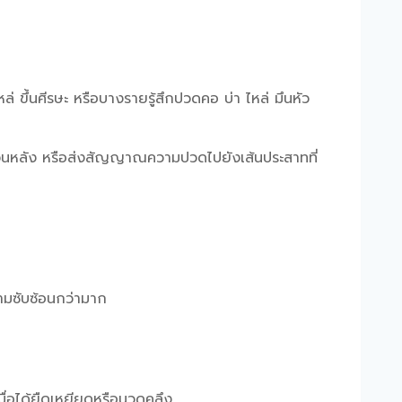
่ ขึ้นศีรษะ
หรือบางรายรู้สึก
ปวดคอ บ่า ไหล่ มึนหัว
งส่วนหลัง หรือส่งสัญญาณความปวดไปยังเส้นประสาทที่
วามซับซ้อนกว่ามาก
มื่อได้ยืดเหยียดหรือนวดคลึง