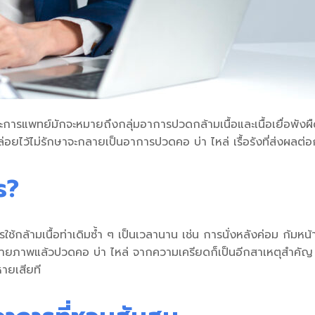
รแพทย์มักจะหมายถึงกลุ่มอาการปวดกล้ามเนื้อและเนื้อเยื่อพังผืด
ปล่อยไว้ไม่รักษาจะกลายเป็นอาการ
ปวดคอ บ่า ไหล่ เรื้อรัง
ที่ส่งผลต่
ร?
ช้กล้ามเนื้อท่าเดิมซ้ำ ๆ เป็นเวลานาน เช่น การนั่งหลังค่อม ก้มห
กายภาพแล้ว
ปวดคอ บ่า ไหล่ จากความเครียด
ก็เป็นอีกสาเหตุสำคัญ 
หาย
เสียที