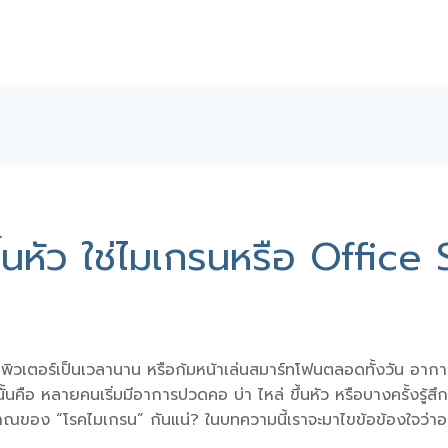
ึ้นหัว ใช่ไมเกรนหรือ Offic
อมพิวเตอร์เป็นเวลานาน หรือก้มหน้าเล่นสมาร์ทโฟนตลอดทั้งวัน อากา
ั้นคือ หลายคนเริ่มมีอาการ
ปวดคอ บ่า ไหล่ ขึ้นหัว
หรือบางครั้งรู้สึก
าณของ “โรคไมเกรน” กันแน่? ในบทความนี้เราจะมาไขข้อข้องใจว่าอา