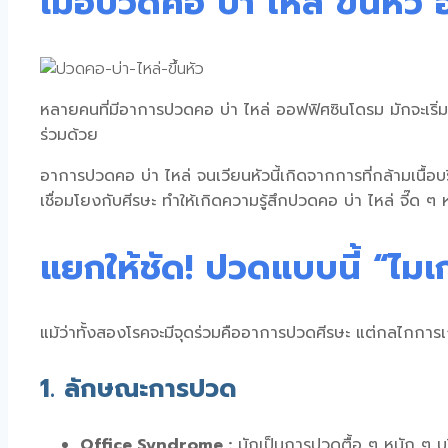
เมื่อปวดคอ บ่า ไหล่ ขึ้นหัว
หลายคนที่มีอาการ
ปวดคอ บ่า ไหล่ ออฟฟิศซินโดรม
มักจะเริ่ม
ร่วมด้วย
อาการปวดคอ บ่า ไหล่ จนเวียนหัวนี้เกิดจากการที่กล้ามเนื
เชื่อมโยงกับศีรษะ ทำให้เกิดความรู้สึกปวดคอ บ่า ไหล่ จี๊ด ๆ 
แยกให้ชัด! ปวดแบบนี้ “ไม
แม้ว่าทั้งสองโรคจะมีจุดร่วมคืออาการปวดศีรษะ แต่กลไกการเ
1. ลักษณะการปวด
Office Syndrome :
มักเป็นการปวดตื้อ ๆ หนัก ๆ บริ