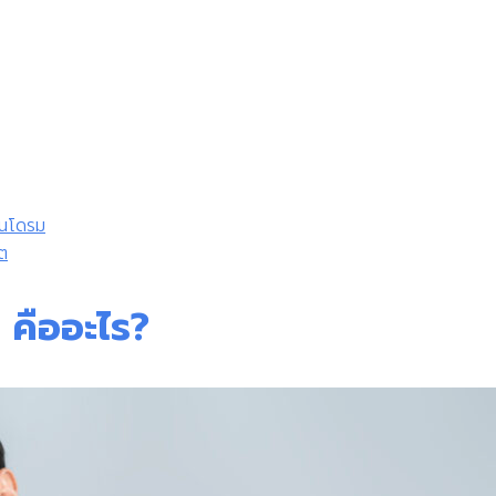
ินโดรม
ต
 คืออะไร?