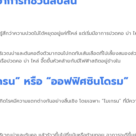
 อาการที่ชวนสับสน
รู้สึกว่าความปวดไม่ได้หยุดอยู่แค่ที่ไหล่ แต่เริ่มมีอาการ
ปวดคอ บ่า ไหล
้อบริเวณบ่าและต้นคอตึงตัวมากจนไปกดทับเส้นเลือดที่ไปเลี้ยงสมอ
หรือปวดคอ บ่า ไหล่ จี๊ดขึ้นหัวคล้ายกับมีไฟฟ้าสถิตอยู่ข้างใน
เกรน” หรือ “ออฟฟิศซินโดรม”
กิดโรคมีความแตกต่างกันอย่างสิ้นเชิง โดยเฉพาะ “ไมเกรน” ที่มีค
เวณบ่าและต้นคอ แล้วร้าวขึ้นไปที่ขมับหรือท้ายทอย อาการจะดีขึ้นเ