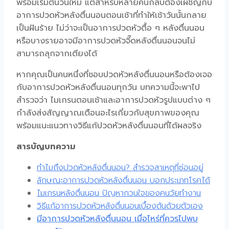
พร้อมเริ่มต้นวันใหม่ แต่สำหรับหลายคนกลับต้องเผชิญกับ
อาการปวดหัวหลังตื่นนอนตอนเช้า
ที่ทำให้เช้าวันนั้นกลาย
เป็นฝันร้าย ไม่ว่าจะเป็นอาการ
ปวดหัวตื้อ ๆ หลังตื่นนอน
หรือบางรายอาจมีอาการ
ปวดหัวจี๊ดหลังตื่นนอน
จนไม่
สามารถลุกจากเตียงได้
หากคุณเป็นคนหนึ่งที่
ชอบปวดหัวหลังตื่นนอน
หรือต้องเจอ
กับอาการ
ปวดหัวหลังตื่นนอนทุกวัน
บทความนี้จะพาไป
สำรวจว่า
ไมเกรนตอนเช้า
และอาการปวดหัวรูปแบบต่าง ๆ
กำลังส่งสัญญาณเตือนอะไรเกี่ยวกับสุขภาพของคุณ
พร้อมแนะแนวทาง
วิธีแก้ปวดหัวหลังตื่นนอน
ที่ได้ผลจริง
สารบัญบทความ
ทำไมถึงปวดหัวหลังตื่นนอน? สำรวจสาเหตุที่ซ่อนอยู่
ลักษณะอาการปวดหัวหลังตื่นนอน บอกประเภทโรคได้
ไมเกรนหลังตื่นนอน ปัญหากวนใจของคนวัยทำงาน
วิธีแก้อาการปวดหัวหลังตื่นนอนเบื้องต้นด้วยตัวเอง
มีอาการปวดหัวหลังตื่นนอน เมื่อไหร่ที่ควรไปพบ