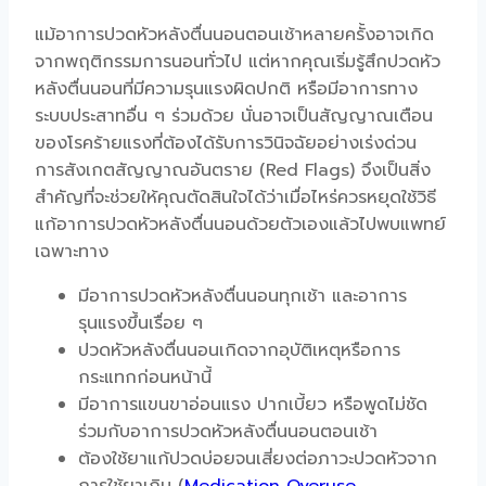
แม้
อาการปวดหัวหลังตื่นนอนตอนเช้า
หลายครั้งอาจเกิด
จากพฤติกรรมการนอนทั่วไป แต่หากคุณเริ่ม
รู้สึกปวดหัว
หลังตื่นนอน
ที่มีความรุนแรงผิดปกติ หรือมีอาการทาง
ระบบประสาทอื่น ๆ ร่วมด้วย นั่นอาจเป็นสัญญาณเตือน
ของโรคร้ายแรงที่ต้องได้รับการวินิจฉัยอย่างเร่งด่วน
การสังเกตสัญญาณอันตราย (Red Flags) จึงเป็นสิ่ง
สำคัญที่จะช่วยให้คุณตัดสินใจได้ว่าเมื่อไหร่ควรหยุดใช้
วิธี
แก้อาการปวดหัวหลังตื่นนอน
ด้วยตัวเองแล้วไปพบแพทย์
เฉพาะทาง
มี
อาการปวดหัวหลังตื่นนอนทุกเช้า
และอาการ
รุนแรงขึ้นเรื่อย ๆ
ปวดหัวหลังตื่นนอนเกิดจาก
อุบัติเหตุหรือการ
กระแทกก่อนหน้านี้
มีอาการแขนขาอ่อนแรง ปากเบี้ยว หรือพูดไม่ชัด
ร่วมกับ
อาการปวดหัวหลังตื่นนอนตอนเช้า
ต้องใช้ยาแก้ปวดบ่อยจนเสี่ยงต่อภาวะปวดหัวจาก