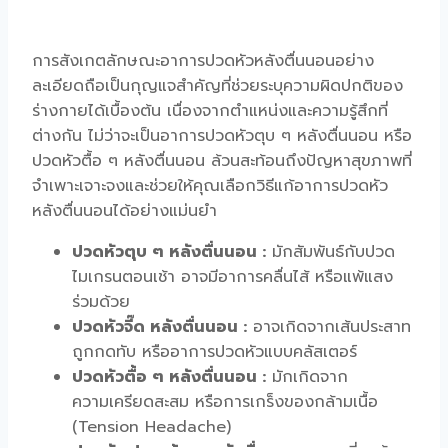
การสังเกตลักษณะ
อาการปวดหัวหลังตื่นนอน
อย่าง
ละเอียดถือเป็นกุญแจสำคัญที่ช่วยระบุความผิดปกติของ
ร่างกายได้เบื้องต้น เนื่องจากตำแหน่งและความรู้สึกที่
ต่างกัน ไม่ว่าจะเป็นอาการ
ปวดหัวตุบ ๆ หลังตื่นนอน
หรือ
ปวดหัวตื้อ ๆ หลังตื่นนอน
ล้วนสะท้อนถึงปัญหาสุขภาพที่
จำเพาะเจาะจงและช่วยให้คุณเลือก
วิธีแก้อาการปวดหัว
หลังตื่นนอน
ได้อย่างแม่นยำ
ปวดหัวตุบ ๆ หลังตื่นนอน :
มักสัมพันธ์กับ
ปวด
ไมเกรนตอนเช้า
อาจมีอาการคลื่นไส้ หรือแพ้แสง
ร่วมด้วย
ปวดหัวจี๊ด หลังตื่นนอน :
อาจเกิดจากเส้นประสาท
ถูกกดทับ หรืออาการปวดหัวแบบคลัสเตอร์
ปวดหัวตื้อ ๆ หลังตื่นนอน :
มักเกิดจาก
ความเครียดสะสม หรือการเกร็งของกล้ามเนื้อ
(Tension Headache)