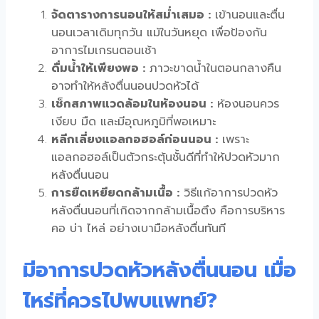
จัดตารางการนอนให้สม่ำเสมอ :
เข้านอนและตื่น
นอนเวลาเดิมทุกวัน แม้ในวันหยุด เพื่อป้องกัน
อาการ
ไมเกรนตอนเช้า
ดื่มน้ำให้เพียงพอ :
ภาวะขาดน้ำในตอนกลางคืน
อาจทำให้
หลังตื่นนอนปวดหัว
ได้
เช็กสภาพแวดล้อมในห้องนอน :
ห้องนอนควร
เงียบ มืด และมีอุณหภูมิที่พอเหมาะ
หลีกเลี่ยงแอลกอฮอล์ก่อนนอน :
เพราะ
แอลกอฮอล์เป็นตัวกระตุ้นชั้นดีที่ทำให้
ปวดหัวมาก
หลังตื่นนอน
การยืดเหยียดกล้ามเนื้อ :
วิธีแก้อาการปวดหัว
หลังตื่นนอน
ที่เกิดจากกล้ามเนื้อตึง คือการบริหาร
คอ บ่า ไหล่ อย่างเบามือหลังตื่นทันที
มีอาการปวดหัวหลังตื่นนอน เมื่อ
ไหร่ที่ควรไปพบแพทย์?