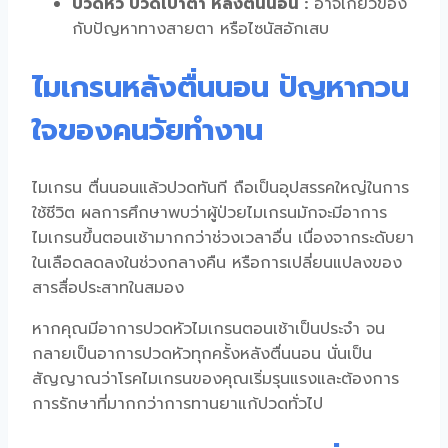
ปวดหัว ปวดเบ้าตา หลังตื่นนอน :
อาจเกี่ยวข้อง
กับปัญหาทางสายตา หรือไซนัสอักเสบ
ไมเกรนหลังตื่นนอน ปัญหากวน
ใจของคนวัยทำงาน
ไมเกรน ตื่นนอน
แล้วปวดทันที ถือเป็นอุปสรรคใหญ่ในการ
ใช้ชีวิต ผลการศึกษาพบว่าผู้ป่วยไมเกรนมักจะมีอาการ
ไมเกรนขึ้นตอนเช้า
มากกว่าช่วงเวลาอื่น เนื่องจากระดับยา
ในเลือดลดลงในช่วงกลางคืน หรือการเปลี่ยนแปลงของ
สารสื่อประสาทในสมอง
หากคุณมีอาการ
ปวดหัวไมเกรนตอนเช้า
เป็นประจำ จน
กลายเป็นอาการ
ปวดหัวทุกครั้งหลังตื่นนอน
นั่นเป็น
สัญญาณว่าโรคไมเกรนของคุณเริ่มรุนแรงและต้องการ
การรักษาที่มากกว่าการทานยาแก้ปวดทั่วไป