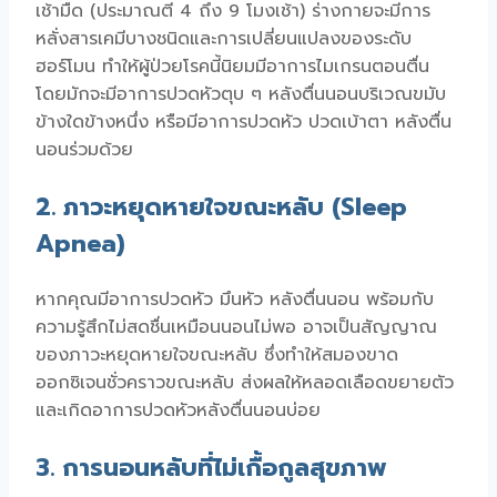
เช้ามืด (ประมาณตี 4 ถึง 9 โมงเช้า) ร่างกายจะมีการ
หลั่งสารเคมีบางชนิดและการเปลี่ยนแปลงของระดับ
ฮอร์โมน ทำให้ผู้ป่วยโรคนี้นิยมมีอาการ
ไมเกรนตอนตื่น
โดยมักจะมีอาการ
ปวดหัวตุบ ๆ หลังตื่นนอน
บริเวณขมับ
ข้างใดข้างหนึ่ง หรือมีอาการ
ปวดหัว ปวดเบ้าตา หลังตื่น
นอน
ร่วมด้วย
2. ภาวะหยุดหายใจขณะหลับ (Sleep
Apnea)
หากคุณมีอาการ
ปวดหัว มึนหัว หลังตื่นนอน
พร้อมกับ
ความรู้สึกไม่สดชื่นเหมือนนอนไม่พอ อาจเป็นสัญญาณ
ของภาวะหยุดหายใจขณะหลับ ซึ่งทำให้สมองขาด
ออกซิเจนชั่วคราวขณะหลับ ส่งผลให้หลอดเลือดขยายตัว
และเกิดอาการ
ปวดหัวหลังตื่นนอนบ่อย
3. การนอนหลับที่ไม่เกื้อกูลสุขภาพ