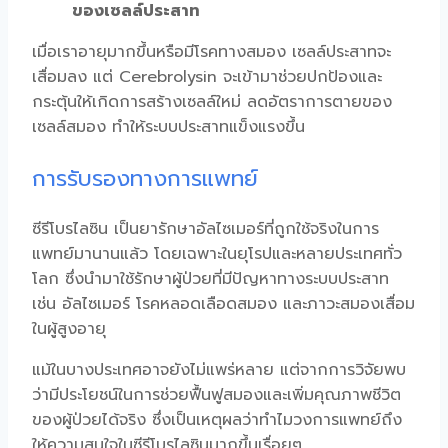
ของเซลล์ประสาท
เมื่อเราอายุมากขึ้นหรือมีโรคทางสมอง เซลล์ประสาทจะ
เสื่อมลง แต่
Cerebrolysin
จะเข้ามาช่วยปกป้องและ
กระตุ้นให้เกิดการสร้างเซลล์ใหม่ ลดอัตราการตายของ
เซลล์สมอง ทำให้ระบบประสาทแข็งแรงขึ้น
การรับรองทางการแพทย์
ซีรีโบรไลซิน
เป็นยารักษาอัลไซเมอร์ที่ถูกใช้จริงในการ
แพทย์มานานแล้ว โดยเฉพาะในยุโรปและหลายประเทศทั่ว
โลก ซึ่งนำมาใช้รักษาผู้ป่วยที่มีปัญหาทางระบบประสาท
เช่น อัลไซเมอร์ โรคหลอดเลือดสมอง และภาวะ
สมองเสื่อม
ในผู้สูงอายุ
แม้ในบางประเทศอาจยังไม่แพร่หลาย แต่จากการวิจัยพบ
ว่ามีประโยชน์ในการช่วยฟื้นฟูสมองและเพิ่มคุณภาพชีวิต
ของผู้ป่วยได้จริง ซึ่งเป็นเหตุผลว่าทำไมวงการแพทย์ถึง
ให้ความสนใจใน
ซีรีโบรไลซิน
มากขึ้นเรื่อยๆ