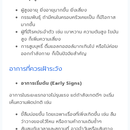
ผู้สูงอายุ ยิ่งอายุมากขึ้น ยิ่งเสี่ยง
กรรมพันธุ์ ถ้ามีคนในครอบครัวเคยเป็น ก็มีโอกาส
มากขึ้น
ผู้ที่มีโรคประจำตัว เช่น เบาหวาน ความดันสูง ไขมัน
สูง ก็เพิ่มความเสี่ยง
การสูบบุหรี่ ดื่มแอลกอฮอล์มากเกินไป หรือไม่ค่อย
ออกกำลังกาย ก็เป็นปัจจัยสำคัญ
อาการที่ควรเฝ้าระวัง
อาการเริ่มต้น (Early Signs)
อาการในระยะแรกอาจไม่รุนแรง แต่ถ้าสังเกตดีๆ จะเริ่ม
เห็นความผิดปกติ เช่น
ขี้ลืมบ่อยขึ้น โดยเฉพาะเรื่องที่เพิ่งเกิดขึ้น เช่น ลืม
ว่าวางของไว้ไหน หรือถามคำถามเดิมซ้ำๆ
สับสนกับเวลาและสถานที่ อาจจำวันหรือเส้นทาง