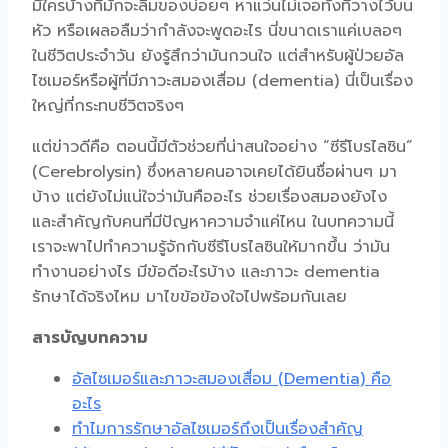
มีใครบ้างที่มักจะลืมของบ่อยๆ หาแว่นไม่เจอทั้งที่วางไว้บน
หัว หรือเผลอลืมว่ากำลังจะพูดอะไร นี่ขนาดเราแค่เบลอๆ
ในชีวิตประจำวัน ยังรู้สึกว่ามันกวนใจ แต่สำหรับผู้ป่วยอัล
ไซเมอร์หรือผู้ที่มีภาวะสมองเสื่อม (dementia) นี่เป็นเรื่อง
ใหญ่ที่กระทบชีวิตจริงๆ
แต่ข่าวดีคือ ตอนนี้มีตัวช่วยที่น่าสนใจอย่าง “
ซีรีโบรไลซิน
”
(
Cerebrolysin
) ซึ่งหลายคนอาจเคยได้ยินชื่อผ่านๆ มา
บ้าง แต่ยังไม่แน่ใจว่ามันคืออะไร ช่วยเรื่องสมองยังไง
และสำคัญกับคนที่มีปัญหาความจำแค่ไหน ในบทความนี้
เราจะพาไปทำความรู้จักกับ
ซีรีโบรไลซิน
ให้มากขึ้น ว่ามัน
ทำงานอย่างไร มีข้อดีอะไรบ้าง และภาวะ
dementia
รักษา
ได้จริงไหม มาไขข้อข้องใจไปพร้อมกันเลย
สารบัญบทความ
อัลไซเมอร์และภาวะสมองเสื่อม (Dementia) คือ
อะไร
ทำไมการรักษาอัลไซเมอร์ถึงเป็นเรื่องสำคัญ