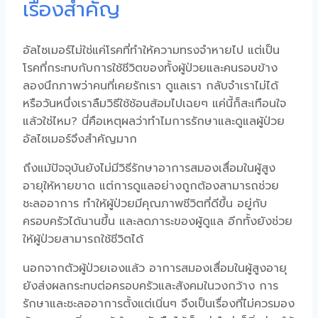
เรื่องสำคัญ
อัลไซเมอร์ไม่ใช่แค่โรคที่ทำให้ความทรงจำหายไป แต่เป็น
โรคที่กระทบกับการใช้ชีวิตของทั้งผู้ป่วยและคนรอบข้าง
ลองนึกภาพว่าคนที่เคยรักเรา ดูแลเรา กลับจำเราไม่ได้
หรือวันหนึ่งเราลืมวิธีใช้ช้อนส้อมไปเฉยๆ แค่นี้ก็สะเทือนใจ
แล้วใช่ไหม? นี่คือเหตุผลว่าทำไมการรักษาและดูแลผู้ป่วย
อัลไซเมอร์จึงสำคัญมาก
ถึงแม้ปัจจุบันยังไม่มีวิธีรักษาอาการ
สมองเสื่อมในผู้สูง
อายุ
ให้หายขาด แต่การดูแลอย่างถูกต้องสามารถช่วย
ชะลออาการ ทำให้ผู้ป่วยมีคุณภาพชีวิตที่ดีขึ้น อยู่กับ
ครอบครัวได้นานขึ้น และลดภาระของผู้ดูแล อีกทั้งยังช่วย
ให้ผู้ป่วยสามารถใช้ชีวิตได้
นอกจากตัวผู้ป่วยเองแล้ว อาการ
สมองเสื่อมในผู้สูงอายุ
ยังส่งผลกระทบต่อครอบครัวและสังคมในวงกว้าง การ
รักษาและชะลออาการตั้งแต่เนิ่นๆ จึงเป็นเรื่องที่ไม่ควรมอง