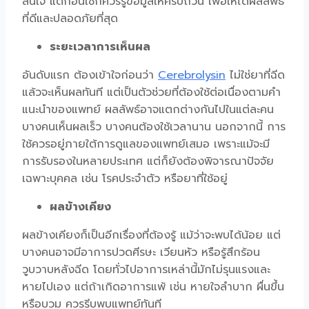
สนใจ แต่ก่อนใช้ก็ควรรู้ข้อมูลให้ครบถ้วน เพื่อให้ได้ผลลัพธ์
ที่ดีและปลอดภัยที่สุด
ระยะเวลาการเห็นผล
อันดับแรก ต้องเข้าใจก่อนว่า
Cerebrolysin
ไม่ใช่ยาที่ฉีด
แล้วจะเห็นผลทันที แต่เป็นตัวช่วยที่ต้องใช้ต่อเนื่องตามคำ
แนะนำของแพทย์ ผลลัพธ์อาจแตกต่างกันไปในแต่ละคน
บางคนเห็นผลเร็ว บางคนต้องใช้เวลานาน นอกจากนี้ การ
ใช้ควรอยู่ภายใต้การดูแลของแพทย์เสมอ เพราะแม้จะมี
การรับรองในหลายประเทศ แต่ก็ยังต้องพิจารณาปัจจัย
เฉพาะบุคคล เช่น โรคประจำตัว หรือยาที่ใช้อยู่
ผลข้างเคียง
ผลข้างเคียงก็เป็นอีกเรื่องที่ต้องรู้ แม้ว่าจะพบได้น้อย แต่
บางคนอาจมีอาการปวดศีรษะ เวียนหัว หรือรู้สึกร้อน
วูบวาบหลังฉีด โดยทั่วไปอาการเหล่านี้มักไม่รุนแรงและ
หายไปเอง แต่ถ้าเกิดอาการแพ้ เช่น หายใจลำบาก ผื่นขึ้น
หรือบวม ควรรีบพบแพทย์ทันที