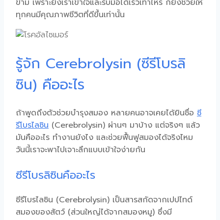
ข้าม เพราะยิ่งเราเข้าใจและรับมือได้เร็วเท่าไหร่ ก็ยิ่งช่วยให้
ทุกคนมีคุณภาพชีวิตที่ดีขึ้นเท่านั้น
รู้จัก Cerebrolysin (ซีรีโบรลิ
ซิน) คืออะไร
ถ้าพูดถึงตัวช่วยบำรุงสมอง หลายคนอาจเคยได้ยินชื่อ
ซี
รีโบรไลซิน
(
Cerebrolysin
) ผ่านๆ มาบ้าง แต่จริงๆ แล้ว
มันคืออะไร ทำงานยังไง และช่วยฟื้นฟูสมองได้จริงไหม
วันนี้เราจะพาไปเจาะลึกแบบเข้าใจง่ายกัน
ซีรีโบรลิซินคืออะไร
ซีรีโบรไลซิน
(
Cerebrolysin
) เป็นสารสกัดจากเปปไทด์
สมองของสัตว์ (ส่วนใหญ่ได้จากสมองหมู) ซึ่งมี