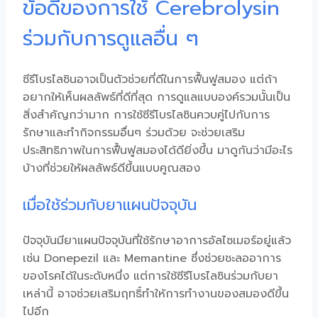
ข้อดีของการใช้ Cerebrolysin
ร่วมกับการดูแลอื่น ๆ
ซีรีโบรไลซิน
อาจเป็นตัวช่วยที่ดีในการฟื้นฟูสมอง แต่ถ้า
อยากให้เห็นผลลัพธ์ที่ดีที่สุด การดูแลแบบองค์รวมนั้นเป็น
สิ่งสำคัญกว่ามาก การใช้
ซีรีโบรไลซิน
ควบคู่ไปกับการ
รักษาและทำกิจกรรมอื่นๆ ร่วมด้วย จะช่วยเสริม
ประสิทธิภาพในการฟื้นฟูสมองได้ดียิ่งขึ้น มาดูกันว่ามีอะไร
บ้างที่ช่วยให้ผลลัพธ์ดีขึ้นแบบคูณสอง
เมื่อใช้ร่วมกับยาแผนปัจจุบัน
ปัจจุบันมียาแผนปัจจุบันที่ใช้รักษาอาการอัลไซเมอร์อยู่แล้ว
เช่น Donepezil และ Memantine ซึ่งช่วยชะลออาการ
ของโรคได้ในระดับหนึ่ง แต่การใช้
ซีรีโบรไลซิน
ร่วมกับยา
เหล่านี้ อาจช่วยเสริมฤทธิ์ทำให้การทำงานของสมองดีขึ้น
ไปอีก