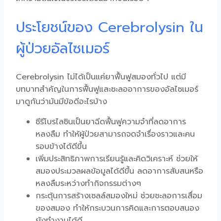
ประโยชน์ของ Cerebrolysin ใน
ผู้ป่วยอัลไซเมอร์
Cerebrolysin
ไม่ได้เป็นแค่
ยาฟื้นฟูสมอง
ทั่วไป แต่มี
บทบาทสำคัญในการฟื้นฟูและชะลออาการของอัลไซเมอร์
มาดูกันว่ามันมีข้อดีอะไรบ้าง
ซีรีโบรไลซิน
เป็น
ยาฉีดฟื้นฟูความจำ
ที่ลดอาการ
หลงลืม ทำให้ผู้ป่วยสามารถจดจำเรื่องราวและคน
รอบข้างได้ดีขึ้น
เพิ่มประสิทธิภาพการเรียนรู้และคิดวิเคราะห์ ช่วยให้
สมองประมวลผลข้อมูลได้ดีขึ้น ลดอาการสับสนหรือ
หลงลืมระหว่างทำกิจกรรมต่างๆ
กระตุ้นการสร้างเซลล์สมองใหม่ ช่วยชะลอการเสื่อม
ของสมอง ทำให้กระบวนการคิดและการตอบสนอง
ยังทำงานได้ดี