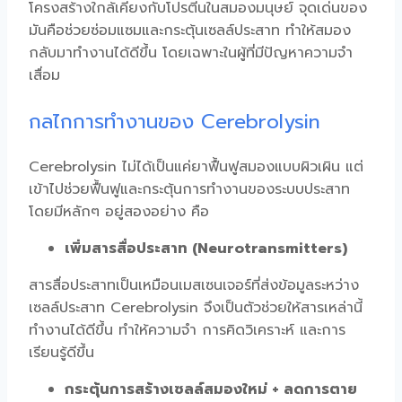
โครงสร้างใกล้เคียงกับโปรตีนในสมองมนุษย์ จุดเด่นของ
มันคือช่วยซ่อมแซมและกระตุ้นเซลล์ประสาท ทำให้สมอง
กลับมาทำงานได้ดีขึ้น โดยเฉพาะในผู้ที่มีปัญหาความจำ
เสื่อม
กลไกการทำงานของ Cerebrolysin
Cerebrolysin
ไม่ได้เป็นแค่
ยาฟื้นฟูสมอง
แบบผิวเผิน แต่
เข้าไปช่วยฟื้นฟูและกระตุ้นการทำงานของระบบประสาท
โดยมีหลักๆ อยู่สองอย่าง คือ
เพิ่มสารสื่อประสาท (Neurotransmitters)
สารสื่อประสาทเป็นเหมือนเมสเซนเจอร์ที่ส่งข้อมูลระหว่าง
เซลล์ประสาท
Cerebrolysin
จึงเป็นตัวช่วยให้สารเหล่านี้
ทำงานได้ดีขึ้น ทำให้ความจำ การคิดวิเคราะห์ และการ
เรียนรู้ดีขึ้น
กระตุ้นการสร้างเซลล์สมองใหม่ + ลดการตาย