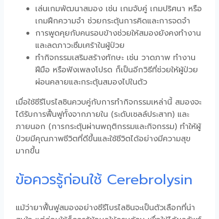
เล่นเกมพัฒนาสมอง เช่น เกมจับคู่ เกมปริศนา หรือ
เกมฝึกความจำ ช่วยกระตุ้นการคิดและการจดจำ
การพูดคุยกับคนรอบข้างช่วยให้สมองยังคงทำงาน
และลดภาวะซึมเศร้าในผู้ป่วย
ทำกิจกรรมเสริมสร้างทักษะ เช่น วาดภาพ ทำงาน
ฝีมือ หรือฟังเพลงโปรด ก็เป็นอีกวิธีที่ช่วยให้ผู้ป่วย
ผ่อนคลายและกระตุ้นสมองไปในตัว
เมื่อใช้
ซีรีโบรไลซิน
ควบคู่กับการทำกิจกรรมเหล่านี้ สมองจะ
ได้รับการฟื้นฟูทั้งจากภายใน (ระดับเซลล์ประสาท) และ
ภายนอก (การกระตุ้นผ่านพฤติกรรมและกิจกรรม) ทำให้ผู้
ป่วยมีคุณภาพชีวิตที่ดีขึ้นและใช้ชีวิตได้อย่างมีความสุข
มากขึ้น
ข้อควรรู้ก่อนใช้ Cerebrolysin
แม้ว่า
ยาฟื้นฟูสมอง
อย่าง
ซีรีโบรไลซิน
จะเป็นตัวเลือกที่น่า