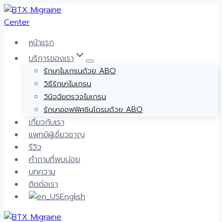
Skip
to
content
หน้าแรก
บริการของเรา
รักษาไมเกรนด้วย ABO
วิธีรักษาไมเกรน
วินิจฉัยตรวจไมเกรน
รักษาออฟฟิศซินโดรมด้วย ABO
เกี่ยวกับเรา
แพทย์ผู้เชี่ยวชาญ
รีวิว
คำถามที่พบบ่อย
บทความ
ติดต่อเรา
English