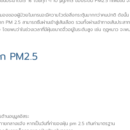
ึ้นประมาณ15 % โดยทุก ๆ 10 μg/m3 ของระดับ PM2.5 ที่เพิ่มขึ้น 
ากสมองของผู้ป่วยไมเกรนจะมีความไวต่อสิ่งกระตุ้นมากกว่าคนปกติ ดังนั้น
ก PM 2.5 สามารถซึมผ่านเข้าสู่เส้นเลือด รวมทั้งผ่านเข้าทางเส้นประสาท
เอง โดยพบว่าในช่วงเวลาที่มีฝุ่นขนาดจิ๋วอยู่ในระดับสูง เช่น ฤดูหนาว
าก PM2.5
รต้านอนุมูลอิสระ
ยกลางแจ้ง หากเป็นวันที่ค่าของฝุ่น pm 2.5 เกินค่ามาตรฐาน