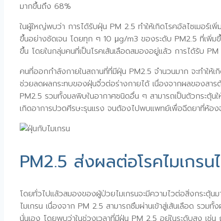
มากขึ้นถึง 68%
ในผู้ใหญ่พบว่า การได้รับฝุ่น PM 2.5 ทำให้เกิดโรคอัลไซเมอร์เพิ
ขึ้นอย่างชัดเจน โดยทุก ๆ 10 μg/m3 ของระดับ PM2.5 ที่เพิ่มขึ้น
ขึ้น โดยในกลุ่มคนที่เป็นโรคเส้นเลือดสมองอยู่แล้ว การได้รับ PM
คนที่ออกกำลังกายในสถานที่ที่มีฝุ่น PM2.5 จำนวนมาก จะทำให้เ
ช่วยลดผลกระทบของฝุ่นจิ๋วต่อร่างกายได้ เนื่องจากผลของสารต้าน
PM2.5 รวมทั้งมลพิษในอากาศชนิดอื่น ๆ สามารถเป็นตัวกระตุ้นให้
เกิดอาการปวดศีรษะรุนแรง จนต้องไปพบแพทย์เพื่อฉีดยาที่ห้อง
PM2.5 ส่งผลต่อโรคไมเกรนไ
โดยทั่วไปแล้วสมองของผู้ป่วยไมเกรนจะมีความไวต่อสิ่งกระตุ้นมา
ไมเกรน เนื่องจาก PM 2.5 สามารถซึมผ่านเข้าสู่เส้นเลือด รวมทั้ง
นั่นเอง โดยพบว่าในช่วงเวลาที่มีฝุ่น PM 2.5 อยู่ในระดับสูง เช