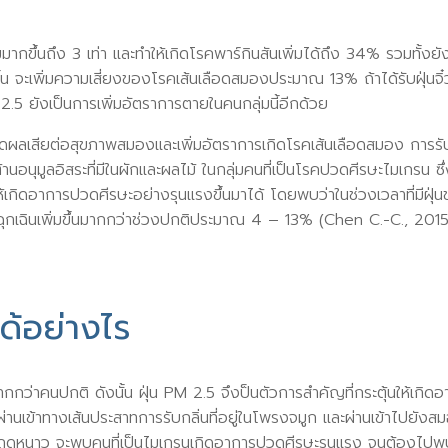
่มมากขึ้นถึง 3 เท่า และทำให้เกิดโรคพาร์กินสันเพิ่มได้ถึง 34% รวมทั้ง
 จะเพิ่มความเสี่ยงของโรคเส้นเลือดสมองประมาณ 13% ถ้าได้รับฝุ่นจิ๋วใน
 2.5 ยังเป็นการเพิ่มอัตราการตายในคนกลุ่มนี้อีกด้วย
กิดผลเสียต่อสุขภาพสมองและเพิ่มอัตราการเกิดโรคเส้นเลือดสมอง การรั
อนุมูลอิสระที่มีในผักและผลไม้ ในกลุ่มคนที่เป็นโรคปวดศีรษะไมเกรน ซึ
เกิดอาการปวดศีรษะอย่างรุนแรงขึ้นมาได้ โดยพบว่าในช่วงเวลาที่มีฝุ่นข
ฉุกเฉินเพิ่มขึ้นมากกว่าช่วงปกติประมาณ 4 – 13% (Chen C.-C., 2015
ด้อย่างไร
กกว่าคนปกติ ดังนั้น ฝุ่น PM 2.5 จึงป็นตัวการสำคัญที่กระตุ้นให้เกิ
ผ่านเข้าทางเส้นประสาทการรับกลิ่นที่อยู่ในโพรงจมูก และผ่านเข้าไปยังส
่น ฤดูหนาว จะพบคนที่เป็นไมเกรนเกิดอาการปวดศีรษะรุนแรง จนต้องไปพบแพ