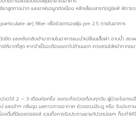
องกันการเล็ดลอดของฝุ่นเข้ามาในอาคาร
ใช้ยาสูดทางปาก และยาพ่นจมูกต่อเนื่อง หลีกเลี่ยงสารก่อภูมิแพ้ พิจา
particulate air) filter เพื่อช่วยกรองฝุ่น pm 2.5 ภายในอาคาร
างกายมิดชิด และหลังกลับเข้ามาภายในอาคารแนะนำเปลี่ยนเสื้อผ้า อาบน้ำ ส
อาคารให้มากที่สุด หากจำเป็นจะต้องออกไปด้านนอก ควรสวมใส่หน้ากากอน
น
จปวดได้ 2 – 3 เดือนต่อครั้ง จนกระทั่งปวดเกือบทุกวัน ผู้ป่วยไมเกรนจึ
ป แสงจ้าๆ กลิ่นฉุน มลภาวะทางอากาศ ช่วงขณะมีระดู หรือ รับประทาน
องดื่มที่มีแอลกอฮอล์ รวมทั้งการรับประทานยาแก้ปวดบ่อยๆ ก็จะทำให้โร