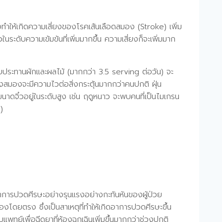
ยังทำให้เกิดความเสี่ยงของโรคเส้นเลือดสมอง (Stroke) เพิ่ม
ระดับความเข้มข้นที่เพิ่มมากขึ้น ความเสี่ยงก็จะเพิ่มมาก
บประทานผักและผลไม้ (มากกว่า 3.5 serving ต่อวัน) จะ
่งสมองจะมีความไวต่อสิ่งกระตุ้นมากกว่าคนปกติ ฝุ่น
นาดจิ๋วอยู่ในระดับสูง เช่น ฤดูหนาว จะพบคนที่เป็นไมเกรน
)
ดอาการปวดศีรษะอย่างรุนแรงอย่างกะทันหันของผู้ป่วย
มองโดยตรง ซึ่งเป็นสาเหตุที่ทำให้เกิดอาการปวดศีรษะขึ้น
ทย์เพื่อฉีดยาที่ห้องฉุกเฉินเพิ่มขึ้นมากกว่าช่วงปกติ