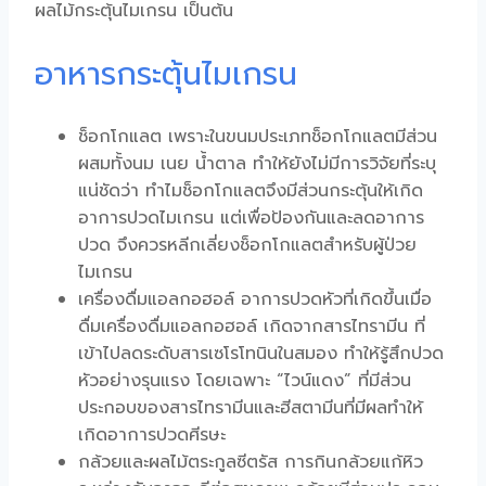
ผลไม้กระตุ้นไมเกรน
เป็นต้น
อาหารกระตุ้นไมเกรน
ช็อกโกแลต เพราะในขนมประเภทช็อกโกแลตมีส่วน
ผสมทั้งนม เนย น้ำตาล ทำให้ยังไม่มีการวิจัยที่ระบุ
แน่ชัดว่า ทำไมช็อกโกแลตจึงมีส่วนกระตุ้นให้เกิด
อาการปวดไมเกรน แต่เพื่อป้องกันและลดอาการ
ปวด จึงควรหลีกเลี่ยงช็อกโกแลตสำหรับผู้ป่วย
ไมเกรน
เครื่องดื่มแอลกอฮอล์ อาการปวดหัวที่เกิดขึ้นเมื่อ
ดื่มเครื่องดื่มแอลกอฮอล์ เกิดจากสารไทรามีน ที่
เข้าไปลดระดับสารเซโรโทนินในสมอง ทำให้รู้สึกปวด
หัวอย่างรุนแรง โดยเฉพาะ “ไวน์แดง” ที่มีส่วน
ประกอบของสารไทรามีนและฮีสตามีนที่มีผลทำให้
เกิดอาการปวดศีรษะ
กล้วยและผลไม้ตระกูลซีตรัส การกินกล้วยแก้หิว