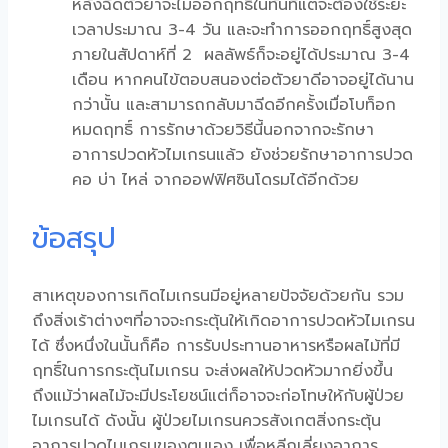
หลังฉีดตัวยาจะไม่ออกฤทธิ์ในทันทีแต่จะต้องใช้ระยะ
เวลาประมาณ 3-4 วัน และจะทำการออกฤทธิ์สูงสุด
ภายในสัปดาห์ที่ 2 ผลลัพธ์ก็จะอยู่ได้ประมาณ 3-4
เดือน หากคนไข้ตอบสนองต่อตัวยาดีอาจอยู่ได้นาน
กว่านั้น และสามารถกลับมาฉีดอีกครั้งเมื่อโบท็อก
หมดฤทธิ์ การรักษาด้วยวิธีนี้นอกจากจะรักษา
อาการ
ปวดหัวไมเกรน
แล้ว ยังช่วยรักษาอาการปวด
คอ บ่า ไหล่ จากออฟฟิศซินโดรมได้อีกด้วย
ข้อสรุป
สาเหตุของการเกิดไมเกรนมีอยู่หลายปัจจัยด้วยกัน รวม
ถึงสิ่งเร้าต่างๆที่อาจจะกระตุ้นให้เกิดอาการ
ปวดหัวไมเกรน
ได้ ซึ่งหนึ่งในนั้นก็คือ การรับประทานอาหารหรือผลไม้ที่มี
ฤทธิ์ในการกระตุ้นไมเกรน จะส่งผลให้ปวดหัวมากยิ่งขึ้น
ถึงแม้ว่าผลไม้จะมีประโยชน์แต่ก็อาจจะก่อโทษให้กับผู้ป่วย
ไมเกรนได้ ดังนั้น ผู้ป่วยไมเกรนควรสังเกตสิ่งกระตุ้น
อาการปวดไมเกรนของตนเอง เพื่อหลีกเลี่ยงอาการ