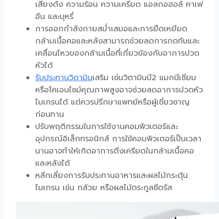
เสียงดัง ความร้อน ความเครียด แอลกอฮอล์ คาเฟ
อีน และบุหรี่
การออกกำลังกายสม่ำเสมอและการยืดเหยียด
กล้ามเนื้อคอและหลังสามารถช่วยลดการกดทับและ
เคลื่อนไหวของกล้ามเนื้อที่เกี่ยวข้องกับอาการปวด
หัวได้
รับประทานวิตามิน
เสริม เช่นวิตามินบี2 แมกนีเซียม
หรือโคเอนไซม์คุณภาพสูงอาจช่วยลดอาการ
ปวดหัว
ไมเกรน
ได้ แต่ควรปรึกษาแพทย์หรือผู้เชี่ยวชาญ
ก่อนทาน
ปรับพฤติกรรมในการใช้งานคอมพิวเตอร์และ
อุปกรณ์อิเล็กทรอนิกส์ การใช้คอมพิวเตอร์เป็นเวลา
นานอาจทำให้เกิดอาการตึงเครียดในกล้ามเนื้อคอ
และหลังได้
หลีกเลี่ยงการรับประทานอาหารและ
ผลไม้กระตุ้น
ไมเกรน
เช่น กล้วย หรือผลไม้ตระกูลซีตรัส