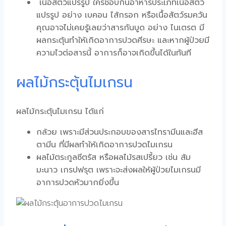
เนื้อสัตว์แปรรูป ใครชอบกินอาหารประเภทเนื้อสัตว์
แปรรูป อย่าง เบคอน ไส้กรอก หรือเนื้อสัตว์รมควัน
คุณอาจไม่เคยรู้เลยว่าสารกันบูด อย่าง ไนเตรต มี
ผลกระตุ้นทำให้เกิดอาการปวดศีรษะ และหากผู้ป่วยมี
ความไวต่อสารนี้ อาการก็อาจเกิดขึ้นได้ในทันที
ผลไม้กระตุ้นไมเกรน
ผลไม้กระตุ้นไมเกรน
ได้แก่
กล้วย เพราะมีส่วนประกอบของสารไทรามีนและฮีส
ตามีน ที่มีผลทำให้เกิดอาการปวดไมเกรน
ผลไม้ตระกูลซีตรัส หรือผลไม้รสเปรี้ยว เช่น
ส้ม
มะนาว เกรปฟรุต เพราะจะส่งผลให้ผู้ป่วยไมเกรนมี
อาการปวดหัวมากยิ่งขึ้น