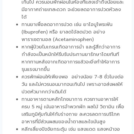
เกินไป ควรนอนพักผ่อนในห้องที่แสงเข้าถึงน้อยและ
มีอากาศถ่ายเทสะดวก จะช่วยลดอาการปวดหัวลง
ได้
ทานยาเพื่อลดอาการปวด เช่น ยาไอบูโพรเฟ่น
(Ibuprofen) หรือ ยาลดไข้ลดปวด อย่าง
พาราเซตามอล (Acetaminophen)
หากผู้ป่วยไมเกรนเกิดอาการนำ และรู้สึกว่าอาการ
กำลังจะเป็นหนักให้รีบรับประทานยารักษาโดยทันที
หากทานหลังจากเกิดอาการแล้วจะยิ่งทำให้อาการ
รุนแรงมากขึ้น
ควรพักผ่อนให้เพียงพอ อย่างน้อย 7-8 ชั่วโมงต่อ
วัน และไม่ควรนอนมากจนเกินไป เพราะอาจส่งผลให้
ปวดหัวมากกว่าเดิมได้
ทานอาหารตามหลักโภชนาการ ควรทานอาหารให้
ครบ 5 หมู่ เน้นอาหารจำพวกผัก ผลไม้ วิตามิน เพื่อ
เสริมภูมิคุ้มกันให้กับร่างกาย ละควรลดการบริโภค
อาหารที่มีส่วนผสมของน้ำตาลและไขมันสูง
หลีกเลี่ยงปัจจัยกระตุ้น เช่น แสงแดด แสงหน้าจอ