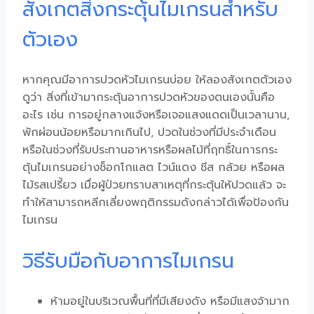
สังเกตสิ่งกระตุ้นไมเกรนสำหรับ
ตัวเอง
หากคุณมีอาการ
ปวดหัวไมเกรน
บ่อย ให้ลองสังเกตตัวเอง
ดูว่า สิ่งที่เข้ามากระตุ้นอาการปวดหัวของตนเองนั้นคือ
อะไร เช่น การอยู่กลางแจ้งหรือเจอแสงแดดเป็นเวลานาน,
พักผ่อนน้อยหรือมากเกินไป, ปวดในช่วงที่มีประจำเดือน
หรือในช่วงที่รับประทานอาหารหรือผลไม้ที่ฤทธิ์ในการกระ
ตุ้นไมเกรนอย่างช็อกโกแลต ไวน์แดง ชีส กล้วย หรือผล
ไม้รสเปรี้ยว เมื่อผู้ป่วยทราบสาเหตุที่กระตุ้นให้ปวดแล้ว จะ
ทำให้สามารถหลีกเลี่ยงพฤติกรรมดังกล่าวได้เพื่อ
ป้องกัน
ไมเกรน
วิธีรับมือกับอาการไมเกรน
ห้ามอยู่ในบริเวณพื้นที่ที่มีเสียงดัง หรือมีแสงจ้ามาก