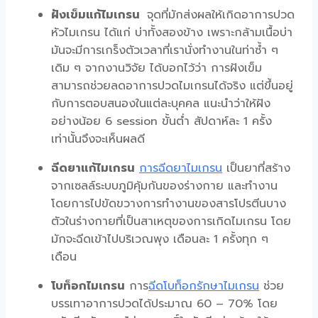
ฝังเข็มแก้ไมเกรน
จุดที่มักส่งผลให้เกิดอาการ
ปวด
หัวไมเกรน
ได้แก่ บ่าทั้งสองข้าง เพราะกล้ามเนื้อบ่า
มันจะมีการเกร็งตัวเวลาที่เรานั่งทำงานในท่าซ้ำ ๆ
เดิม ๆ จากงานวิจัย ได้บอกไว้ว่า การฝังเข็ม
สามารถช่วยลดอาการปวดไมเกรนได้จริง แต่ขึ้นอยู่
กับการตอบสนองในแต่ละบุคคล แนะนำว่าให้ฝัง
อย่างน้อย 6 session ขั้นต่ำ สัปดาห์ละ 1 ครั้ง
เท่านั้นจึงจะเห็นผลดี
ฉีดยาแก้ไมเกรน
การฉีด
ยาไมเกรน
เป็นยาที่สร้าง
จากเซลล์ระบบภูมิคุ้มกันของร่างกาย และทำงาน
โดยการไปขัดขวางการทำงานของสารโปรตีนบาง
ตัวในร่างกายที่เป็นสาเหตุของการเกิดไมเกรน โดย
มักจะฉีดเข้าไปบริเวณพุง เดือนละ 1 ครั้งทุก ๆ
เดือน
โบท็อกไมเกรน
การ
ฉีดโบท็อกรักษาไมเกรน
ช่วย
บรรเทาอาการปวดได้ประมาณ 60 – 70% โดย