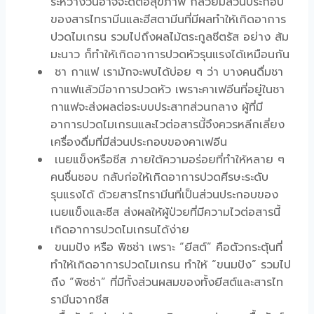
ระหว่างวันอาจจะดีต่อสุขภาพ กล้วยมีส่วนประกอบ
ของสารไทรามีนและฮีสตามีนที่มีผลทำให้เกิดอาการ
ปวดไมเกรน รวมไปถึงผลไม้ตระกูลซีตรัส อย่าง ส้ม
มะนาว ก็ทำให้เกิดอาการปวดหัวรุนแรงได้เหมือนกัน
ชา กาแฟ เรามักจะพบได้บ่อย ๆ ว่า บางคนดื่มชา
กาแฟแล้วมีอาการปวดหัว เพราะคาเฟอีนที่อยู่ในชา
กาแฟจะส่งผลต่อระบบประสาทส่วนกลาง ผู้ที่มี
อาการปวดไมเกรนและไวต่อสารนี้จึงควรหลีกเลี่ยง
เครื่องดื่มที่มีส่วนประกอบของคาเฟอีน
เนยแข็งหรือชีส ภายใต้ความอร่อยที่ทำให้หลาย ๆ
คนชื่นชอบ กลับก่อให้เกิดอาการปวดศีรษะระดับ
รุนแรงได้ ด้วยสารไทรามีนที่เป็นส่วนประกอบของ
เนยแข็งและชีส ส่งผลให้ผู้ป่วยที่มีความไวต่อสารนี้
เกิดอาการปวดไมเกรนได้ง่าย
ขนมปัง หรือ พิซซ่า เพราะ “ยีสต์” คือตัวกระตุ้นที่
ทำให้เกิดอาการปวดไมเกรน ทำให้ “ขนมปัง” รวมไป
ถึง “พิซซ่า” ที่มีทั้งส่วนผสมของทั้งยีสต์และสารไท
รามีนจากชีส