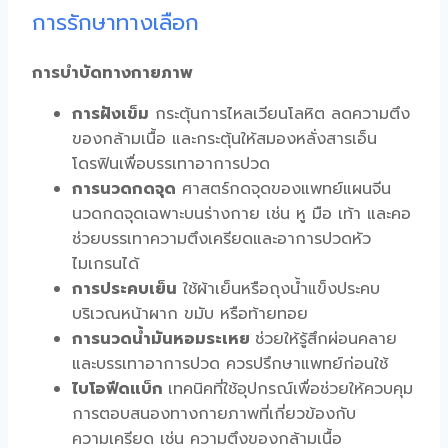
การรักษาทางเลือก
การบำบัดทางกายภาพ
การฝังเข็ม
กระตุ้นการไหลเวียนโลหิต ลดความตึง
ของกล้ามเนื้อ และกระตุ้นให้สมองหลั่งสารเอ็น
โดรฟินเพื่อบรรเทาอาการปวด
การนวดกดจุด
ศาสตร์กดจุดของแพทย์แผนจีน
นวดกดจุดเฉพาะบนร่างกาย เช่น หู มือ เท้า และคอ
ช่วยบรรเทาความตึงเครียดและอาการปวดหัว
ไมเกรนได้
การประคบเย็น
ใช้ผ้าเย็นหรือถุงน้ำแข็งประคบ
บริเวณหน้าผาก ขมับ หรือท้ายทอย
การนวดน้ำมันหอมระเหย
ช่วยให้รู้สึกผ่อนคลาย
และบรรเทาอาการปวด ควรปรึกษาแพทย์ก่อนใช้
ไบโอฟีดแบ็ก
เทคนิคที่ใช้อุปกรณ์เพื่อช่วยให้ควบคุม
การตอบสนองทางกายภาพที่เกี่ยวข้องกับ
ความเครียด เช่น ความตึงของกล้ามเนื้อ