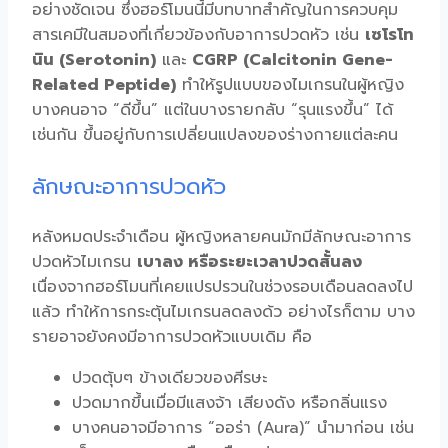
อย่างชัดเจน ซึ่งฮอร์โมนนี้มีบทบาทสำคัญในการควบคุม
สารเคมีในสมองที่เกี่ยวข้องกับอาการปวดหัว เช่น
เซโรโท
นิน (Serotonin)
และ
CGRP (Calcitonin Gene-
Related Peptide)
ทำให้รูปแบบของไมเกรนในผู้หญิง
บางคนอาจ “ดีขึ้น” แต่ในบางรายกลับ “รุนแรงขึ้น” ได้
เช่นกัน ขึ้นอยู่กับการเปลี่ยนแปลงของร่างกายแต่ละคน
ลักษณะอาการปวดหัว
หลังหมดประจำเดือน ผู้หญิงหลายคนมักมีลักษณะอาการ
ปวดหัวไมเกรน
เบาลง หรือระยะเวลาปวดสั้นลง
เนื่องจากฮอร์โมนที่เคยแปรปรวนในช่วงรอบเดือนลดลงไป
แล้ว ทำให้การกระตุ้นไมเกรนลดลงด้ว อย่างไรก็ตาม บาง
รายอาจยังคงมีอาการปวดหัวแบบเดิม คือ
ปวดตุ้บๆ ข้างเดียวของศีรษะ
ปวดมากขึ้นเมื่อมีแสงจ้า เสียงดัง หรือกลิ่นแรง
บางคนอาจมีอาการ “ออร่า (Aura)” นำมาก่อน เช่น