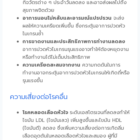
กิจวัตรต่าง ๆ ประจำวันลดลง และอาจส่งผลไปถึง
สุขภาพจิตด้วย
อาการนอนไม่หลับและอารมณ์แปรปรวน
จะส่ง
ผลให้ความเครียดเพิ่มขึ้น ซึ่งกระตุ้นอาการปวดหัว
ไมเกรนซ้ำ
การขาดงานและประสิทธิภาพการทำงานลดลง
อาการปวดหัวไมเกรนรุนแรงอาจทำให้ต้องหยุดงาน
หรือทำงานได้ไม่เต็มประสิทธิภาพ
ความเครียดสะสมจากงาน
ความกดดันในการ
ทำงานอาจกระตุ้นอาการปวดหัวไมเกรนให้เกิดถี่หรือ
รุนแรงขึ้น
ความเสี่ยงต่อโรคอื่น
โรคหลอดเลือดหัวใจ
ระดับเอสโตรเจนที่ลดลงทำให้
ไขมัน LDL (ไขมันเลว) เพิ่มสูงขึ้นและไขมัน HDL
(ไขมันดี) ลดลง ซึ่งเพิ่มความเสี่ยงต่อการเกิดลิ่ม
เลือดอุดตันในหลอดเลือดหัวใจและสมอง ผู้ที่มี