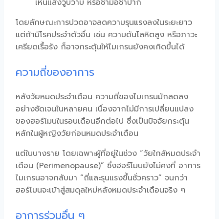
เห็นแสงวูบวาบ หรือชามือชาปาก
โดยลักษณะการปวดอาจลดความรุนแรงลงในระยะยาว
แต่ถ้ามีโรคประจำตัวอื่น เช่น ความดันโลหิตสูง หรือภาวะ
เครียดเรื้อรัง ก็อาจกระตุ้นให้ไมเกรนยังคงเกิดขึ้นได้
ความถี่ของอาการ
หลังวัยหมดประจำเดือน ความถี่ของไมเกรนมักลดลง
อย่างชัดเจนในหลายคน เนื่องจากไม่มีการเปลี่ยนแปลง
ของฮอร์โมนในรอบเดือนอีกต่อไป ซึ่งเป็นปัจจัยกระตุ้น
หลักในผู้หญิงวัยก่อนหมดประจำเดือน
แต่ในบางราย โดยเฉพาะผู้ที่อยู่ในช่วง “วัยใกล้หมดประจำ
เดือน (Perimenopause)” ซึ่งฮอร์โมนยังไม่คงที่ อาการ
ไมเกรนอาจกลับมา “ถี่และรุนแรงขึ้นชั่วคราว” จนกว่า
ฮอร์โมนจะเข้าสู่สมดุลใหม่หลังหมดประจำเดือนจริง ๆ
อาการร่วมอื่น ๆ