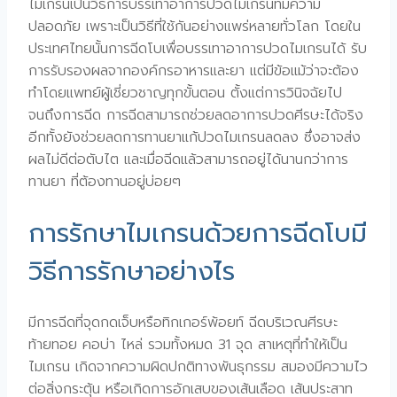
ไมเกรนเป็นวิธีการบรรเทาอาการปวดไมเกรนที่มีความ
ปลอดภัย เพราะเป็นวิธีที่ใช้กันอย่างแพร่หลายทั่วโลก โดยใน
ประเทศไทยนั้นการฉีดโบเพื่อบรรเทาอาการปวดไมเกรนได้ รับ
การรับรองผลจากองค์กรอาหารและยา แต่มีข้อแม้ว่าจะต้อง
ทำโดยแพทย์ผู้เชี่ยวชาญทุกขั้นตอน ตั้งแต่การวินิจฉัยไป
จนถึงการฉีด การฉีดสามารถช่วยลดอาการปวดศีรษะได้จริง
อีกทั้งยังช่วยลดการทานยาแก้ปวดไมเกรนลดลง ซึ่งอาจส่ง
ผลไม่ดีต่อตับไต และเมื่อฉีดแล้วสามารถอยู่ได้นานกว่าการ
ทานยา ที่ต้องทานอยู่บ่อยๆ
การรักษาไมเกรนด้วยการฉีดโบมี
วิธีการรักษาอย่างไร
มีการฉีดที่จุดกดเจ็บหรือทิกเกอร์พ้อยท์ ฉีดบริเวณศีรษะ
ท้ายทอย คอบ่า ไหล่ รวมทั้งหมด 31 จุด สาเหตุที่ทำให้เป็น
ไมเกรน เกิดจากความผิดปกติทางพันธุกรรม สมองมีความไว
ต่อสิ่งกระตุ้น หรือเกิดการอักเสบของเส้นเลือด เส้นประสาท