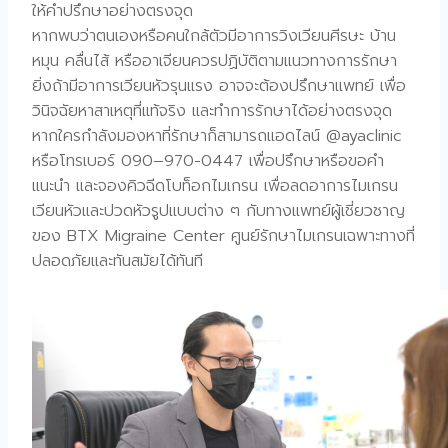
ให้คำปรึกษาอย่างตรงจุด
หากพบว่าตนเองหรือคนใกล้ตัวมีอาการวิงเวียนศีรษะ บ้าน
หมุน คลื่นไส้ หรืออาเจียนควรปฏิบัติตามแนวทางการรักษา
ยิ่งถ้ามีอาการเวียนหัวรุนแรง อาจจะต้องปรึกษาแพทย์ เพื่อ
วินิจฉัยหาสาเหตุที่แท้จริง และทำการรักษาได้อย่างตรงจุด
หากใครกำลังมองหาที่รักษาก็สามารถแอดไลน์ @ayaclinic
หรือโทรเบอร์ 090–970-0447 เพื่อปรึกษาหรือขอคำ
แนะนำ และจองคิวฉีดโบท็อกไมเกรน เพื่อลดอาการไมเกรน
เวียนหัวและปวดหัวรูปแบบต่าง ๆ กับทางแพทย์ผู้เชี่ยวชาญ
ของ BTX Migraine Center ศูนย์รักษาไมเกรนเฉพาะทางที่
ปลอดภัยและทันสมัยได้ทันที