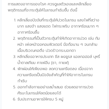
การแสดงอาการของโรค ควรดูแลตัวเองและหลีกเลี่ยง
พฤติกรรมที่จะกระตุ้นให้ไมเกรนกำเริบขึ้น ดังนี้
หลีกเลี่ยงปัจจัยที่กระตุ้นให้ปวดไมเกรน แสงไฟที่สว่าง
มาก แสงจ้า แสงแดด ไฟกระพริบ อากาศร้อนมาก ๆ
อากาศร้อนชื้น
พฤติกรรมที่เป็นตัวกระตุ้นทำให้เกิดอาการปวด เช่น ก้ม
หน้า เพ่งหน้าจอคอมพิวเตอร์ มือถือนาน ๆ จนกล้าม
เนื้อบริเวณคอตึง ปวดร้าวกระบอกตา
หลีกเลี่ยงอาหารประเภท ชีส ผงชูรส แอลกอฮอล์ บุหรี่
น้ำตาลเทียม คาเฟอีน (ชา, กาแฟ)
พักผ่อนให้เพียงพอ ลดความเครียดลง เนื่องจาก
ความเครียดเป็นปัจจัยสำคัญที่ทำให้อาการไมเกรน
กำเริบ
ออกกำลังกายอย่างสม่ำเสมอ ช่วยลดอาการปวด
ศีรษะไมเกรนให้ลดน้อยลงได้
รับประทานอาหารให้ครบ 5 หมู่