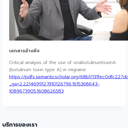
เอกสารอ้างอิง
Critical analysis of the use of onabotulinumtoxinA
(botulinum toxin type A) in migraine
https://pdfs.semanticscholar.org/68b1/131fec0dfc22
_ga=2.221469912.1910126796.1615368643-
1089673905.1608626583
บริการของเรา