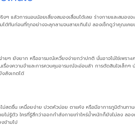
ริงๆ แล้วการ
นอนน้อยเสี่ยงสมองเสื่อม
ได้เลย ร่างกายและสมองจะค
รรมได้ทันก่อนที่ทุกอย่างจะลุกลามจนสายเกินไป ลองเช็กดูว่าคุณเคย
องง่ายๆ ยังยาก หรืออารมณ์เหวี่ยงง่ายกว่าปกติ นั่นอาจไม่ใช่เพรา
นเรื่องความจำและการควบคุมอารมณ์จะอ่อนล้า การตัดสินใจเล็กๆ น้
ยังสังเกตได้
ม่สดชื่น เหนื่อยง่าย ปวดหัวบ่อย ตาแห้ง หรือมีอาการภูมิต้านทานต่
่รู้ตัว ใครที่รู้สึกว่าออกกำลังกายเท่าไหร่น้ำหนักก็ยังไม่ลง ลอ
องข้ามไป