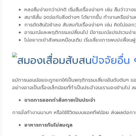
หลงลืมง่ายกว่าปกติ เริ่มลืมเรื่องง่ายๆ เช่น ลืมว่าวา
สมาธิสั้น จดจ่อกับสิ่งต่างๆ ได้ยากขึ้น ทำงานหรืออ่านหน
การตัดสินใจช้าลง สับสนกับเรื่องง่ายๆ เช่น คิดไม่ออกว
อารมณ์และพฤติกรรมเปลี่ยนไป มีอารมณ์แปรปรวนง่ายขึ
ไม่อยากเข้าสังคมเหมือนเดิม เริ่มเลี่ยงการพบปะเพื่อนฝ
ปัจจัยอื่น
แม้การนอนน้อยจะถูกยกให้เป็นพฤติกรรมเสี่ยงอันดับต้นๆ ข
อย่างอาจเป็นเรื่องเล็กน้อยที่ทำเป็นประจำจนเรามองข้ามไป ลองม
ขาดการออกกำลังกายเป็นประจำ
การนั่งทำงานนานๆ หรือใช้ชีวิตแบบแอคทีฟน้อย ส่งผลต่อ
อาหารการกินไม่สมดุล