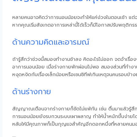
หลายคนอาจคิดว่าการนอนน้อยจะทำให้แค่ง่วงในตอนเช้า แต่จ
หากคุณเริ่มสังเกตอาการเหล่านี้ได้เร็วก็มีโอกาสปรับพฤติก
ด้านความคิดและอารมณ์
ถ้ารู้สึกว่าช่วงนี้สมองทำงานช้าลง คิดอะไรไม่ออก จดจำเรื่
อาการนอนน้อย
เมื่อร่างกายพักผ่อนไม่พอ สมองส่วนที่ทำงา
หงุดหงิดกับเรื่องเล็กน้อยหรือเซนซิทีฟเกินเหตุจนคนรอบข้าง
ด้านร่างกาย
สัญญาณเตือนจากร่างกายก็ชัดไม่แพ้กัน เช่น ตื่นมาแล้วรู้สึกไ
การนอนน้อยยังรบกวนระบบเผาผลาญ ทำให้น้ำหนักขึ้นง่ายโดยไม
หลับให้มีคุณภาพ
ก็เป็นกุญแจสำคัญอีกดอกหนึ่งที่หลายคนม