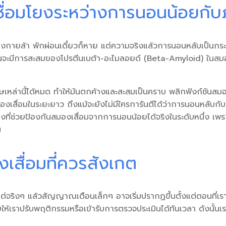
ื่อมโยงระหว่างการนอนน้อยกับ
่ร่างกายล้า พักผ่อนเดี๋ยวก็หาย แต่ความจริงแล้วการนอนหลับเป็นก
านจะมีการสะสมของโปรตีนเบต้า-อะไมลอยด์ (Beta-Amyloid) ในสมองมา
เหล่านี้ได้หมด ทำให้มันตกค้างและสะสมเป็นคราบ พลิกฟังก์ชันสมองใ
องเสื่อม
ในระยะยาว ถึงแม้จะยังไม่มีใครการันตีได้ว่า
การนอนหลับกับอ
ที่ช่วยป้องกัน
สมองเสื่อมจากการนอนน้อย
ได้จริงในระดับหนึ่ง เพ
น
เสื่อมที่ควรสังเกต
ต่จริงๆ แล้วสัญญาณเตือนเล็กๆ อาจเริ่มปรากฏขึ้นตั้งแต่ตอนที่เรา
วยให้เราปรับพฤติกรรมหรือเข้ารับการตรวจประเมินได้ทันเวลา ดังนั้น