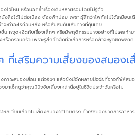
งของไว้ไหน หรือบอกซ้ำเรื่องเดิมหลายรอบโดยไม่รู้ตัว
ังสือได้ไม่ต่อเนื่อง ต้องพักบ่อย เพราะรู้สึกว่าโฟกัสไม่ได้เหมือนเด
่าจะทำอะไรก่อนหลัง หรือสับสนกับเส้นทางที่คุ้นเคย
้น หงุดหงิดกับเรื่องเล็กๆ หรือมีพฤติกรรมบางอย่างที่ไม่เคยทำม
ูงหรือครอบครัว เพราะรู้สึกอึดอัดที่จะสื่อสารหรือกลัวจะพูดผิดพลาด
 ๆ ที่เสริมความเสี่ยงของสมองเส
อง
ภาวะสมองเสื่อม
แต่จริงๆ แล้วยังมีอีกหลายปัจจัยที่อาจทำให้สมอ
าเช็กดูว่าคุณมีปัจจัยเสี่ยงเหล่านี้อยู่ในชีวิตประจำวันหรือไม่
การไหลเวียนเลือดไปเลี้ยงสมองได้โดยตรง ทำให้สมองขาดสารอาหา