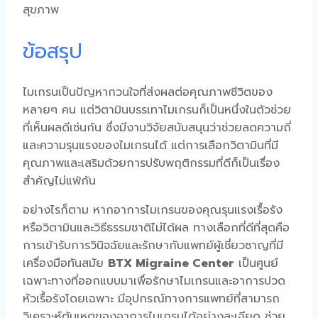
สุขภาพ
ข้อสรุป
ไมเกรนเป็นปัญหากวนใจที่ส่งผลต่อคุณภาพชีวิตของ
หลายๆ คน แต่
วิตามินบรรเทาไมเกรน
ก็เป็นหนึ่งในตัวช่วย
ที่เห็นผลดีเช่นกัน ซึ่งมีงานวิจัยสนับสนุนว่าช่วยลดความถี่
และความรุนแรงของไมเกรนได้ แต่การเลือกวิตามินที่มี
คุณภาพและเสริมด้วยการปรับพฤติกรรมที่ดีก็เป็นเรื่อง
สำคัญไม่แพ้กัน
อย่างไรก็ตาม หากอาการไมเกรนของคุณรุนแรงเรื้อรัง
หรือวิตามินและวิธีธรรมชาติไม่ได้ผล ทางเลือกที่ดีที่สุดคือ
การเข้ารับการวินิจฉัยและรักษากับแพทย์ผู้เชี่ยวชาญที่มี
เครื่องมือทันสมัย
BTX Migraine Center
เป็นศูนย์
เฉพาะทางที่ออกแบบมาเพื่อรักษาไมเกรนและอาการปวด
หัวเรื้อรังโดยเฉพาะ มีอุปกรณ์ทางการแพทย์ที่สามารถ
วิเคราะห์ต้นเหตุของอาการไมเกรนได้อย่างละเอียด ช่วย