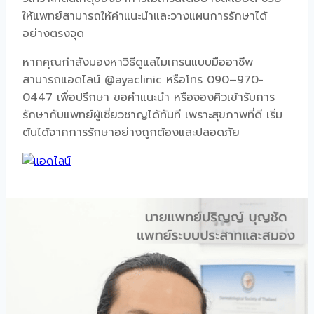
ให้แพทย์สามารถให้คำแนะนำและวางแผนการรักษาได้
อย่างตรงจุด
หากคุณกำลังมองหาวิธีดูแลไมเกรนแบบมืออาชีพ
สามารถแอดไลน์ @ayaclinic หรือโทร 090–970-
0447 เพื่อปรึกษา ขอคำแนะนำ หรือจองคิวเข้ารับการ
รักษากับแพทย์ผู้เชี่ยวชาญได้ทันที เพราะสุขภาพที่ดี เริ่ม
ต้นได้จากการรักษาอย่างถูกต้องและปลอดภัย