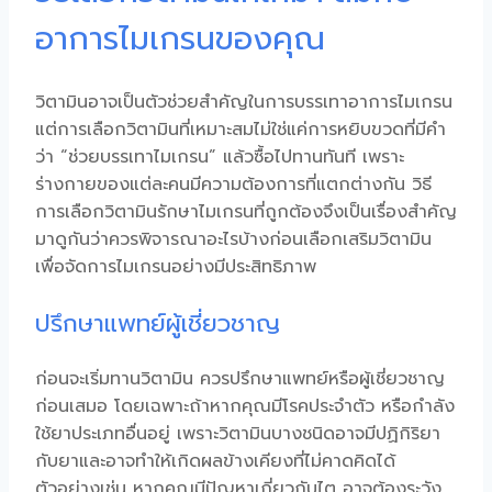
อาการไมเกรนของคุณ
วิตามินอาจเป็นตัวช่วยสำคัญในการบรรเทาอาการไมเกรน
แต่การเลือกวิตามินที่เหมาะสมไม่ใช่แค่การหยิบขวดที่มีคำ
ว่า “ช่วยบรรเทาไมเกรน” แล้วซื้อไปทานทันที เพราะ
ร่างกายของแต่ละคนมีความต้องการที่แตกต่างกัน วิธี
การเลือก
วิตามินรักษาไมเกรน
ที่ถูกต้องจึงเป็นเรื่องสำคัญ
มาดูกันว่าควรพิจารณาอะไรบ้างก่อนเลือกเสริมวิตามิน
เพื่อจัดการไมเกรนอย่างมีประสิทธิภาพ
ปรึกษาแพทย์ผู้เชี่ยวชาญ
ก่อนจะเริ่มทานวิตามิน ควรปรึกษาแพทย์หรือผู้เชี่ยวชาญ
ก่อนเสมอ โดยเฉพาะถ้าหากคุณมีโรคประจำตัว หรือกำลัง
ใช้ยาประเภทอื่นอยู่ เพราะวิตามินบางชนิดอาจมีปฏิกิริยา
กับยาและอาจทำให้เกิดผลข้างเคียงที่ไม่คาดคิดได้
ตัวอย่างเช่น หากคุณมีปัญหาเกี่ยวกับไต อาจต้องระวัง