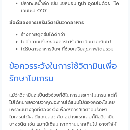
ปลาทะเลน้ำลึก เช่น แซลมอน ทูน่า อุดมไปด้วย “โค
เอนไซม์ Q10”
ข้อดีของการเสริมวิตามินจากอาหาร
ร่างกายดูดซึมได้ดีกว่า
ไม่มีความเสี่ยงของการได้รับวิตามินมากเกินไป
ได้รับสารอาหารอื่นๆ ที่ช่วยเสริมสุขภาพโดยรวม
ข้อควรระวังในการใช้วิตามินเพื่อ
รักษาไมเกรน
แม้ว่าวิตามินจะเป็นตัวช่วยที่ดีในการบรรเทาไมเกรน แต่ก็
ไม่ได้หมายความว่าคุณจะทานได้แบบไม่ต้องคิดอะไรเลย
เพราะมีบางจุดที่ต้องระวังเพื่อให้การใช้
วิตามินรักษา
ไมเกรน
ได้ผลดีและปลอดภัย อย่างแรกเลยก็คือวิตามิน
บางชนิด เช่น แมกนีเซียม หากทานมากเกินไป อาจทำให้