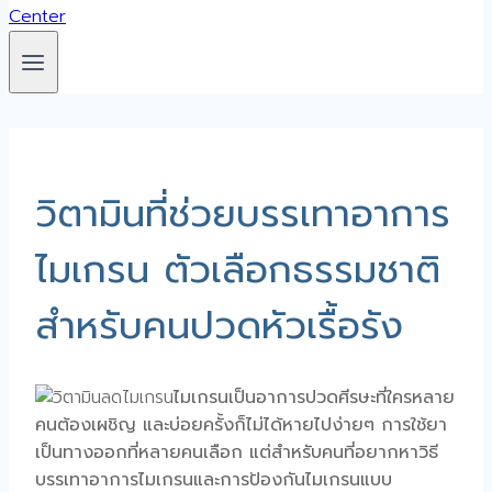
วิตามินที่ช่วยบรรเทาอาการ
ไมเกรน ตัวเลือกธรรมชาติ
สำหรับคนปวดหัวเรื้อรัง
ไมเกรนเป็นอาการปวดศีรษะที่ใครหลาย
คนต้องเผชิญ และบ่อยครั้งก็ไม่ได้หายไปง่ายๆ การใช้ยา
เป็นทางออกที่หลายคนเลือก แต่สำหรับคนที่อยากหาวิธี
บรรเทาอาการไมเกรนและ
การป้องกันไมเกรนแบบ