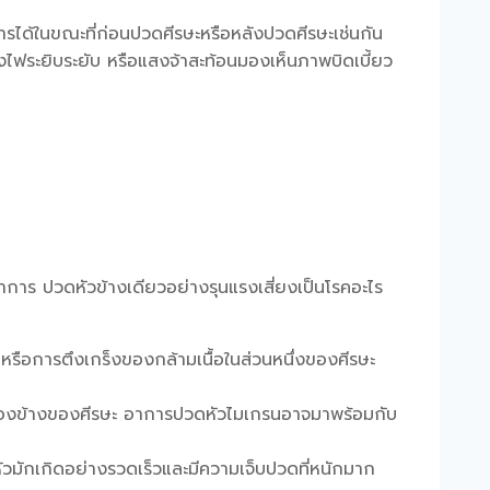
รได้ในขณะที่ก่อนปวดศีรษะหรือหลังปวดศีรษะเช่นกัน
ฟระยิบระยับ หรือแสงจ้าสะท้อนมองเห็นภาพบิดเบี้ยว
าอาการ
ปวดหัวข้างเดียวอย่างรุนแรงเสี่ยงเป็นโรคอะไร
หรือการตึงเกร็งของกล้ามเนื้อในส่วนหนึ่งของศีรษะ
ั้งสองข้างของศีรษะ อาการปวดหัวไมเกรนอาจมาพร้อมกับ
วมักเกิดอย่างรวดเร็วและมีความเจ็บปวดที่หนักมาก