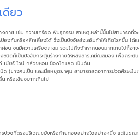
งเดียว
่างกาย เช่น ความเครียด พันธุกรรม สาเหตุเหล่านี้นั้นไม่สามารถที่จะ
ป้องกันหรือหลีกเลี่ยงได้ ซึ่งเป็นปัจจัยส่งเสริมทำให้เกิดโรคขึ้น 
รพักผ่อน จนมีความเครียดสะสม รวมไปถึงถ้าหากนอนมากเกนไปก็อาจ
ชนิดก็เป็นปัจจัยกระตุ้นร่างกายให้หลั่งสารเคมีในสมอง เพื่อกระตุ้
ก่ เบียร์ ไวน์ กล้วยหอม ช็อกโกแลต เป็นต้น
ิด (บางคนเป็น และเมื่อหยุดยาคุม สามารถลดอาการปวดศีรษะไมเ
ิ่น หรือเสียงมากเกินไป
รปวดที่ตรงบริเวณขมับหรือท้ายทอยอย่างใดอย่างหนึ่ง แต่ในขณะเด