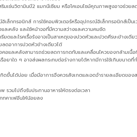
ริมเช่นวิตามินบี2 แมกนีเซียม หรือโคเอนไซม์คุณภาพสูงอาจช่วย
เล็กทรอนิกส์ การใช้คอมพิวเตอร์หรืออุปกรณ์อิเล็กทรอนิกส์เป็น
คอและหลัง และใช้หน้าจอที่มีความสว่างและความคมชัด
รียดและโรคเรื้อรังอาจเป็นสาเหตุของปวดหัวและปวดศีรษะข้างเดีย
่วยลดอาการ
ปวดหัวข้างเดียว
ได้
อและหลังสามารถช่วยลดการกดทับและเคลื่อนไหวของกล้ามเนื้อที่เ
ไปหรือยาใด ๆ อาจส่งผลกระทบต่อร่างกายได้หากมีการใช้เกินขนาดที่
เกิดขึ้นได้บ่อย เมื่อมีอาการจึงควรสังเกตและจดจำรายละเอียดของสาเ
ภาพ รวมไปถึงรับประทานอาหารให้ตรงต่อเวลา
ะเภทคาเฟอีนให้น้อยลง