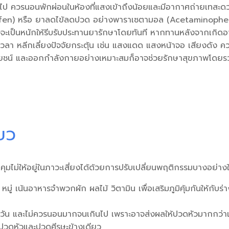
ากเกินไป ควรนอนพักผ่อนในห้องที่แสงเข้าถึงน้อยและมีอากาศถ่ายเท
rofen) หรือ ยาลดไข้ลดปวด อย่างพาราเซตามอล (Acetaminophe
งจะเป็นหนักให้รีบรับประทานยารักษาโดยทันที หากทานหลังจากเกิดอ
วลา หลีกเลี่ยงปัจจัยกระตุ้น เช่น แสงแดด แสงหน้าจอ เสียงดัง ค
ะโยชน์ และออกกำลังกายอย่างเหมาะสมก็อาจช่วยรักษาสุขภาพโดยร
ียว
มไม่ให้อยู่ในภาวะเสี่ยงได้ด้วยการปรับเปลี่ยนพฤติกรรมบางอย่างใน
 เน้นอาหารจำพวกผัก ผลไม้ วิตามิน เพื่อเสริมภูมิคุ้มกันให้กับ
่อวัน และไม่ควรนอนมากจนเกินไป เพราะอาจส่งผลให้ปวดหัวมากกว่า
ปวดหัวและปวดศีรษะข้างเดียว