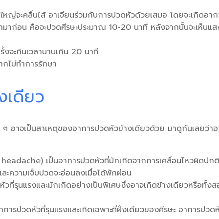
ใหญ่จะคลื่นไส้ อาเจียนร่วมกับการปวดหัวด้วยเสมอ โดยจะเกิดอากา
มาก่อน คือจะปวดศีรษะประมาณ 10-20 นาที หลังจากนั้นจะเห็นแสงไ
ครั้งจะกินเวลานานเกิน 20 นาที
หากไม่ทำการรักษา
างเดียว
อื่น ๆ อาจเป็นสาเหตุของอาการปวดหัวข้างเดียวด้วย มาดูกันเลยว่
n headache) เป็นอาการปวดหัวที่มักเกิดจากการเคลื่อนไหวผิดปกติ
ะความเจ็บปวดจะอ่อนลงเมื่อได้พักผ่อน
ัวที่รุนแรงและมักเกิดอย่างเป็นพิเศษซึ่งอาจเกิดข้างเดียวหรือท
ก
ารปวดหัวที่รุนแรงและเกิดเฉพาะที่ฝั่งเดียวของศีรษะ อาการปวดหั