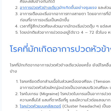
ศีรษะสลับข้างกันก็ได้
อาการ
ปวดหัวข้างเดียว
มักเกิดขึ้นอย่างรุนแรง
และส่วน
อาการเตือนจะเริ่มจากอาการทางสายตา โดยอาการที่นำ
ก่อนที่อาการจะเริ่มเป็นหนักขึ้น
เวลาที่รู้สึกปวดศีรษะส่วนมากมักจะเริ่มปวดตุ๊บ ๆ แต่ละ
โดยปกติแล้วอาการปวดจะอยู่ได้ราว 4 – 72 ชั่วโมง 
โรคที่มักเกิดอาการปวดหัวข้
โรคที่มักเกิดจากอาการปวดหัวข้างเดียวบ่อยครั้ง ยังมีโรค
บ้าง
โรคเครียดตึงกล้ามเนื้อในส่วนหนึ่งของศีรษะ (Tensio
อาการปวดหัวส่วนใหญ่จะปวดเป็นวงกลมบริเวณศีรษะ แล
โรคไมเกรน (Migraine) โรค
ปวดไมเกรน
เป็นอาการปวดห
ความคลื่นไส้ แสบที่ตาหรือที่หู และมีความไวต่อแสงมา
โรคปวดหัวแบบคลัสเตอร์
(Cluster headache) เป็นอาก