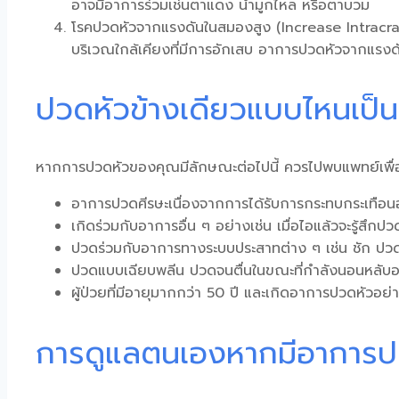
อาจมีอาการร่วมเช่นตาแดง น้ำมูกไหล หรือตาบวม
โรคปวดหัวจากแรงดันในสมองสูง (Increase Intracrani
บริเวณใกล้เคียงที่มีการอักเสบ อาการปวดหัวจากแรงดั
ปวดหัวข้างเดียวแบบไหนเป็
หากการปวดหัวของคุณมีลักษณะต่อไปนี้ ควรไปพบแพทย์เพื่
อาการปวดศีรษะเนื่องจากการได้รับการกระทบกระเทือนอย่
เกิดร่วมกับอาการอื่น ๆ อย่างเช่น เมื่อไอแล้วจะรู้สึก
ปวดร่วมกับอาการทางระบบประสาทต่าง ๆ เช่น ชัก ปวด
ปวดแบบเฉียบพลีน ปวดจนตื่นในขณะที่กำลังนอนหลับอย
ผู้ป่วยที่มีอายุมากกว่า 50 ปี และเกิดอาการปวดหัวอย่า
การดูแลตนเองหากมีอาการป