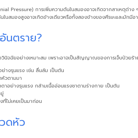
al Pressure) การเพิ่มความดันในสมองอาจเกิดจากสาเหตุต่าง ๆ เช
นในสมองสูงอาจเกิดข้างเดียวหรือทั้งสองข้างของศีรษะและมักมีอา
นอันตราย?
อวินิจฉัยอย่างเหมาะสม เพราะอาจเป็นสัญญาณของการเจ็บป่วยร้า
างรุนแรง เช่น ลื่นล้ม เป็นต้น
ปวดหัวตามมา
ตาอย่างรุนแรง กล้ามเนื้ออ่อนแรงชาตามร่างกาย เป็นต้น
ู่
งที่ไม่เคยเป็นมาก่อน
วดหัว