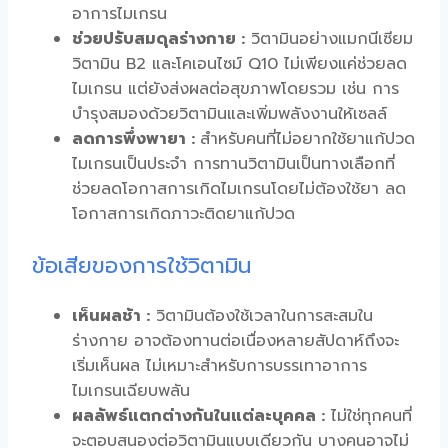
อาการไมเกรน
ช่วยปรับสมดุลร่างกาย :
วิตามินอย่างแมกนีเซียม
วิตามิน B2 และโคเอนไซม์ Q10 ไม่เพียงแค่ช่วยลด
ไมเกรน แต่ยังส่งผลต่อสุขภาพโดยรวม เช่น
การ
บำรุงสมองด้วยวิตามิน
และเพิ่มพลังงานให้เซลล์
ลดการพึ่งพายา :
สำหรับคนที่ไม่อยากใช้
ยาแก้ปวด
ไมเกรน
เป็นประจำ การทานวิตามินเป็นทางเลือกที่
ช่วยลดโอกาสการเกิดไมเกรนโดยไม่ต้องใช้ยา ลด
โอกาสการเกิดภาวะติดยาแก้ปวด
ข้อเสียของการใช้วิตามิน
เห็นผลช้า :
วิตามินต้องใช้เวลาในการสะสมใน
ร่างกาย อาจต้องทานต่อเนื่องหลายสัปดาห์ถึงจะ
เริ่มเห็นผล ไม่เหมาะสำหรับการบรรเทาอาการ
ไมเกรนเฉียบพลัน
ผลลัพธ์แตกต่างกันในแต่ละบุคคล :
ไม่ใช่ทุกคนที่
จะตอบสนองต่อวิตามินแบบเดียวกัน บางคนอาจไม่