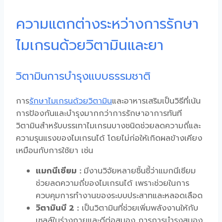
ความแตกต่างระหว่างการรักษา
ไมเกรนด้วยวิตามินและยา
วิตามินการบำรุงแบบธรรมชาติ
การ
รักษาไมเกรนด้วยวิตามิน
และอาหารเสริมเป็นวิธีที่เน้น
การป้องกันและบำรุงมากกว่าการรักษาอาการทันที
วิตามินสำหรับบรรเทาไมเกรน
บางชนิดช่วยลดความถี่และ
ความรุนแรงของไมเกรนได้ โดยไม่ก่อให้เกิดผลข้างเคียง
เหมือนกับการใช้ยา เช่น
แมกนีเซียม :
มีงานวิจัยหลายชิ้นชี้ว่าแมกนีเซียม
ช่วยลดความถี่ของไมเกรนได้ เพราะช่วยในการ
ควบคุมการทำงานของระบบประสาทและหลอดเลือด
วิตามินบี 2 :
เป็นวิตามินที่ช่วยเพิ่มพลังงานให้กับ
เซลล์ในร่างกายและดีต่อสมอง การ
การบำรุงสมอง