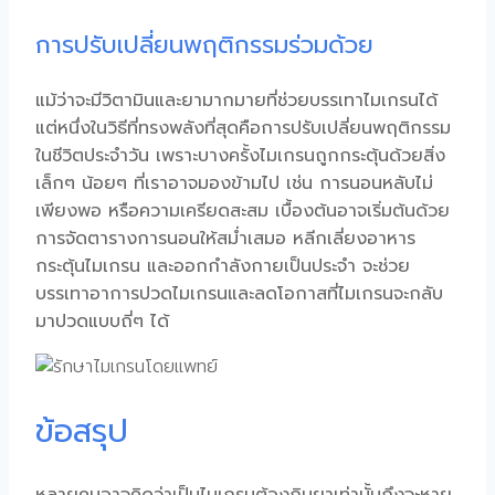
การปรับเปลี่ยนพฤติกรรมร่วมด้วย
แม้ว่าจะมีวิตามินและยามากมายที่ช่วยบรรเทาไมเกรนได้
แต่หนึ่งในวิธีที่ทรงพลังที่สุดคือการปรับเปลี่ยนพฤติกรรม
ในชีวิตประจำวัน เพราะบางครั้งไมเกรนถูกกระตุ้นด้วยสิ่ง
เล็กๆ น้อยๆ ที่เราอาจมองข้ามไป เช่น การนอนหลับไม่
เพียงพอ หรือความเครียดสะสม เบื้องต้นอาจเริ่มต้นด้วย
การจัดตารางการนอนให้สม่ำเสมอ หลีกเลี่ยงอาหาร
กระตุ้นไมเกรน และออกกำลังกายเป็นประจำ จะช่วย
บรรเทาอาการปวดไมเกรนและลดโอกาสที่ไมเกรนจะกลับ
มาปวดแบบถี่ๆ ได้
ข้อสรุป