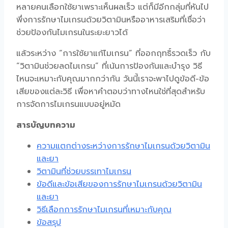
หลายคนเลือกใช้ยาเพราะเห็นผลเร็ว แต่ก็มีอีกกลุ่มที่หันไป
พึ่งการ
รักษาไมเกรนด้วยวิตามิน
หรืออาหารเสริมที่เชื่อว่า
ช่วยป้องกันไมเกรนในระยะยาวได้
แล้วระหว่าง “
การใช้ยาแก้ไมเกรน
” ที่ออกฤทธิ์รวดเร็ว กับ
“
วิตามินช่วยลดไมเกรน
” ที่เน้นการป้องกันและบำรุง วิธี
ไหนจะเหมาะกับคุณมากกว่ากัน วันนี้เราจะพาไปดูข้อดี-ข้อ
เสียของแต่ละวิธี เพื่อหาคำตอบว่าทางไหนใช่ที่สุดสำหรับ
การจัดการไมเกรนแบบอยู่หมัด
สารบัญบทความ
ความแตกต่างระหว่างการรักษาไมเกรนด้วยวิตามิน
และยา
วิตามินที่ช่วยบรรเทาไมเกรน
ข้อดีและข้อเสียของการรักษาไมเกรนด้วยวิตามิน
และยา
วิธีเลือกการรักษาไมเกรนที่เหมาะกับคุณ
ข้อสรุป