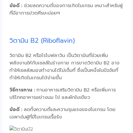
ข้อดี :
ช่วยลดความถี่ของการเกิดไมเกรน เหมาะสำหรับผู้
ที่มีอาการปวดศีรษะบ่อยๆ
วิตามิน B2 (Riboflavin)
วิตามิน B2 หรือไรโบฟลาวิน เป็นวิตามินที่ช่วยเพิ่ม
พลังงานให้กับเซลล์ในร่างกาย การขาดวิตามิน B2 อาจ
ทำให้เซลล์สมองทำงานได้ไม่เต็มที่ ซึ่งเป็นหนึ่งในปัจจัยที่
ทำให้เกิดไมเกรนได้ง่ายขึ้น
วิธีการทาน :
ทานอาหารเสริมวิตามิน B2 หรือเพิ่มการ
บริโภคอาหารอย่างนม ไข่ และผักใบเขียว
ข้อดี :
ลดทั้งความถี่และความรุนแรงของไมเกรน โดย
เฉพาะในผู้ที่มีไมเกรนเรื้อรัง