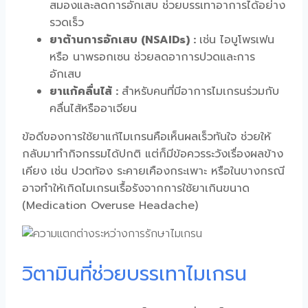
สมองและลดการอักเสบ ช่วยบรรเทาอาการได้อย่าง
รวดเร็ว
ยาต้านการอักเสบ (NSAIDs) :
เช่น ไอบูโพรเฟน
หรือ นาพรอกเซน ช่วยลดอาการปวดและการ
อักเสบ
ยาแก้คลื่นไส้ :
สำหรับคนที่มีอาการไมเกรนร่วมกับ
คลื่นไส้หรืออาเจียน
ข้อดีของ
การใช้ยาแก้ไมเกรน
คือเห็นผลเร็วทันใจ ช่วยให้
กลับมาทำกิจกรรมได้ปกติ แต่ก็มีข้อควรระวังเรื่องผลข้าง
เคียง เช่น ปวดท้อง ระคายเคืองกระเพาะ หรือในบางกรณี
อาจทำให้เกิดไมเกรนเรื้อรังจากการใช้ยาเกินขนาด
(Medication Overuse Headache)
วิตามินที่ช่วยบรรเทาไมเกรน