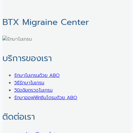
BTX Migraine Center ㅤ
บริการของเรา
รักษาไมเกรนด้วย ABO
วิธีรักษาไมเกรน
วินิจฉัยตรวจไมเกรน
รักษาออฟฟิศซินโดรมด้วย ABO
ติดต่อเรา