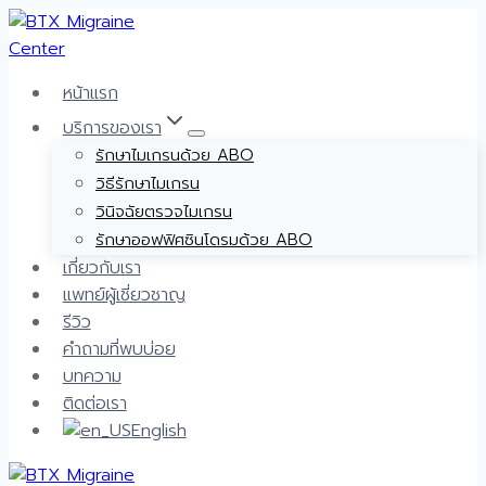
Skip
to
content
หน้าแรก
บริการของเรา
รักษาไมเกรนด้วย ABO
วิธีรักษาไมเกรน
วินิจฉัยตรวจไมเกรน
รักษาออฟฟิศซินโดรมด้วย ABO
เกี่ยวกับเรา
แพทย์ผู้เชี่ยวชาญ
รีวิว
คำถามที่พบบ่อย
บทความ
ติดต่อเรา
English