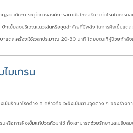
จนาภิเษก ระบุว่าทางองค์การอนามัยโลกอธิบายว่าโรคไมเกรนอยู่ใน
ักเข็มลงบริเวณแนวเส้นหรือจุดสำคัญที่มีพลัง ในการฝังเข็มแต่ละคร
ษาแต่ละครั้งจะใช้เวลาประมาณ 20-30 นาที โดยขณะที่ผู้ป่วยกำลังเข้า
มไมเกรน
็มรักษาโรคต่าง ๆ กล่าวคือ จะฝังเข็มตามจุดต่าง ๆ ของร่างกาย โด
รนหรือการฝังเข็มแก้ปวดหัวมาใช้ ก็จะสามารถช่วยรักษาและปรับสมดุ