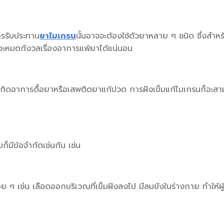
การรับประทาน
ยาไมเกรน
นั้นอาจจะต้องใช้ตัวยาหลาย ๆ ชนิด ซึ่งสำห
า ก็จะหมดกังวลเรื่องอาการแพ้ยาได้แน่นอน
ผล จนเกิดอาการดื้อยาหรือเสพติดยาแก้ปวด การฝังเข็มแก้ไมเกรนก็จ
มก็มีข้อจำกัดเช่นกัน เช่น
 ๆ เช่น เลือดออกบริเวณที่เข็มฝังลงไป มีลมขังในร่างกาย ทำให้ผู้