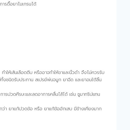
การดื้อยาไมเกรนได้
อ ทำให้เส้นเลือดตีบ หรืออาจทำให้ขาและนิ้วดำ จึงไม่ควรรับ
ทั้งชนิดรับประทาน สเปรย์พ่นจมูก ยาฉีด และยาอมใต้ลิ้น
าการปวดศีรษะและลดอาการคลื่นไส้ได้ เช่น ซูมาทริปแทน
กว่า ยาแก้ปวดข้อ หรือ ยาแก้ข้ออักเสบ มีข้างเคียงมาก