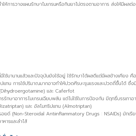
ทำให้การวางแผนรักษาไมเกรนหรือกินยาไม่ตรงตามอาการ ส่งให้มีผลต่อ
ใช้มานานแล้วและปัจจุบันยังใช้อยู่ ใช้รักษาได้ผลดีแต่มีผลข้างเคียง คื
ิปแทน การใช้ปริมาณมากอาจทำให้ปวดศีรษะรุนแรงและปวดถี่ขึ้นได้ ซึ่งมี
น (Dihydroergotamine) และ Caferfot
การรักษาอาการไมเกรนเฉียบพลัน แต่ไม่ใช้ในการป้องกัน มีฤทธิ์บรรเทาอ
Rizatriptan) และ อัลโมทริปแทน (Almotriptan)
ตียรอยด์ (Non-Steroidal Antiinflammatory Drugs : NSAIDs) มักเรีย
อาหารและลำไส้