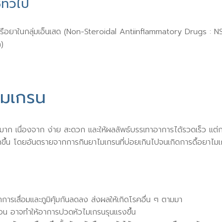
ทั่วไป
รือยาในกลุ่มเอ็นเสด (Non-Steroidal Antiinflammatory Drugs : N
)
ไมเกรน
งมาก เนื่องจาก ง่าย สะดวก และให้ผลลัพธ์บรรเทาอาการได้รวดเร็ว แต่ก
ขึ้น โดยอันตรายจากการกินยาไมเกรนที่บ่อยเกินไปจนเกิดการดื้อยาไมเกร
รเสื่อมและภูมิคุ้มกันลดลง ส่งผลให้เกิดโรคอื่น ๆ ตามมา
ือน อาจทำให้อาการปวดหัวไมเกรนรุนแรงขึ้น