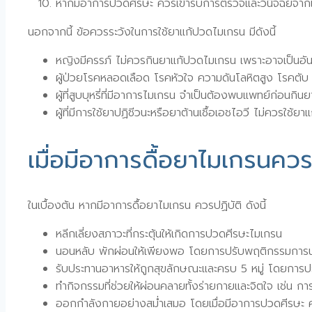
หากมีอาการปวดศีรษะ ควรเข้ารับการตรวจและวินิจฉัยจากแพทย
นอกจากนี้ ข้อควรระวังในการใช้ยาแก้ปวดไมเกรน มีดังนี้
หญิงมีครรภ์ ไม่ควรกินยาแก้ปวดไมเกรน เพราะอาจเป็นอ
ผู้ป่วยโรคหลอดเลือด โรคหัวใจ ความดันโลหิตสูง โรคตั
ผู้ที่สูบบุหรี่ที่มีอาการไมเกรน จำเป็นต้องพบแพทย์ก่อนกิน
ผู้ที่มีการใช้ยาปฏิชีวนะหรือยาต้านเชื้อเอชไอวี ไม่ควรใ
เมื่อมีอาการดื้อยาไมเกรนควร
ในเบื้องต้น หากมีอาการดื้อยาไมเกรน ควรปฏิบัติ ดังนี้
หลีกเลี่ยงสภาวะที่กระตุ้นให้เกิดการปวดศีรษะไมเกรน
นอนหลับ พักผ่อนให้เพียงพอ โดยการปรับพฤติกรรมการนอน
รับประทานอาหารให้ถูกสุขลักษณะและครบ 5 หมู่ โดยการ
ทำกิจกรรมที่ช่วยให้ผ่อนคลายทั้งร่ายกายและจิตใจ เช่น กา
ออกกำลังกายอย่างสม่ำเสมอ โดยเมื่อมีอาการปวดศีรษะ ค