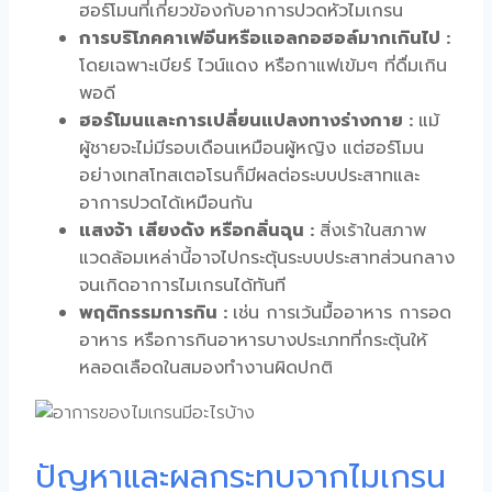
ฮอร์โมนที่เกี่ยวข้องกับอาการ
ปวดหัวไมเกรน
การบริโภคคาเฟอีนหรือแอลกอฮอล์มากเกินไป :
โดยเฉพาะเบียร์ ไวน์แดง หรือกาแฟเข้มๆ ที่ดื่มเกิน
พอดี
ฮอร์โมนและการเปลี่ยนแปลงทางร่างกาย :
แม้
ผู้ชายจะไม่มีรอบเดือนเหมือนผู้หญิง แต่ฮอร์โมน
อย่างเทสโทสเตอโรนก็มีผลต่อระบบประสาทและ
อาการปวดได้เหมือนกัน
แสงจ้า เสียงดัง หรือกลิ่นฉุน :
สิ่งเร้าในสภาพ
แวดล้อมเหล่านี้อาจไปกระตุ้นระบบประสาทส่วนกลาง
จนเกิดอาการไมเกรนได้ทันที
พฤติกรรมการกิน :
เช่น การเว้นมื้ออาหาร การอด
อาหาร หรือการกินอาหารบางประเภทที่กระตุ้นให้
หลอดเลือดในสมองทำงานผิดปกติ
ปัญหาและผลกระทบจากไมเกรน