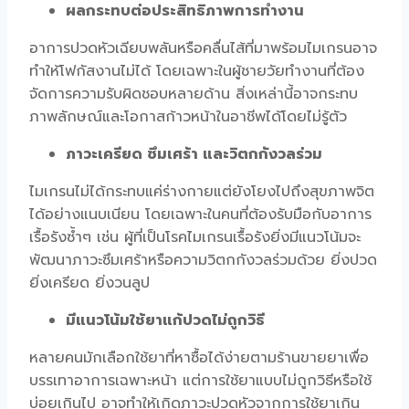
ผลกระทบต่อประสิทธิภาพการทำงาน
อาการปวดหัวเฉียบพลันหรือคลื่นไส้ที่มาพร้อมไมเกรนอาจ
ทำให้โฟกัสงานไม่ได้ โดยเฉพาะในผู้ชายวัยทำงานที่ต้อง
จัดการความรับผิดชอบหลายด้าน สิ่งเหล่านี้อาจกระทบ
ภาพลักษณ์และโอกาสก้าวหน้าในอาชีพได้โดยไม่รู้ตัว
ภาวะเครียด ซึมเศร้า และวิตกกังวลร่วม
ไมเกรนไม่ได้กระทบแค่ร่างกายแต่ยังโยงไปถึงสุขภาพจิต
ได้อย่างแนบเนียน โดยเฉพาะในคนที่ต้องรับมือกับอาการ
เรื้อรังซ้ำๆ เช่น ผู้ที่เป็น
โรคไมเกรนเรื้อรัง
ยิ่งมีแนวโน้มจะ
พัฒนาภาวะซึมเศร้าหรือความวิตกกังวลร่วมด้วย ยิ่งปวด
ยิ่งเครียด ยิ่งวนลูป
มี
แนวโน้มใช้ยาแก้ปวดไม่ถูกวิธี
หลายคนมักเลือกใช้ยาที่หาซื้อได้ง่ายตามร้านขายยาเพื่อ
บรรเทาอาการเฉพาะหน้า แต่การใช้ยาแบบไม่ถูกวิธีหรือใช้
บ่อยเกินไป อาจทำให้เกิดภาวะปวดหัวจากการใช้ยาเกิน