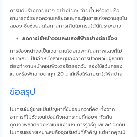
การขยับร่างกายเบาๆ อย่างโยคะ ว่ายน้ำ หรือเดินเร็ว
สามารถช่วยลดความเครียดและกระตุ้นสารแห่งความสุขใน
สมอง ซึ่งช่วยลดโอกาสการเกิดไมเกรนได้ดีในระยะยาว
ลดการใช้หน้าจอและแสงสีฟ้าอย่างต่อเนื่อง
การจ้องหน้าจอเป็นเวลานานโดยเฉพาะในสภาพแสงที่ไม่
เหมาะสม เป็นอีกหนึ่งสาเหตุของ
อาการปวดหัวในผู้ชาย
ที่
ต้องทำงานหน้าคอมพิวเตอร์ตลอดวัน ลองใช้แว่นกรอง
แสงหรือพักสายตาทุก 20 นาทีเพื่อให้สายตาได้พักบ้าง
ข้อสรุป
ไมเกรนในผู้ชาย
เป็นปัญหาที่ซับซ้อนกว่าที่คิด ทั้งจาก
อาการที่ไม่ชัดเจนไปจนถึงผลกระทบที่ค่อยๆ กัดกิน
คุณภาพชีวิตของเราแบบเงียบๆ การรู้วิธีดูแลและป้องกัน
ไมเกรนอย่างเหมาะสมคือจุดเริ่มต้นที่สำคัญ แต่หากคุณมี