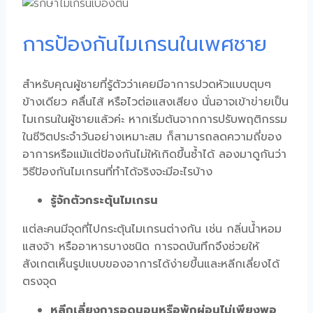
การป้องกันไมเกรนในเพศชาย
สำหรับคุณผู้ชายที่รู้ตัวว่าเคยมีอาการปวดหัวแบบตุบๆ
ข้างเดียว คลื่นไส้ หรือไวต่อแสงเสียง นั่นอาจเข้าข่ายเป็น
ไมเกรนในผู้ชาย
แล้วค่ะ หากเริ่มต้นจากการปรับพฤติกรรม
ในชีวิตประจำวันอย่างเหมาะสม ก็สามารถลดความถี่ของ
อาการหรือแม้แต่ป้องกันไม่ให้เกิดขึ้นซ้ำได้ ลองมาดูกันว่า
วิธีป้องกันไมเกรน
ที่ทำได้จริงจะมีอะไรบ้าง
รู้จักตัวกระตุ้นไมเกรน
แต่ละคนมีจุดที่ไปกระตุ้นไมเกรนต่างกัน เช่น กลิ่นน้ำหอม
แสงจ้า หรืออาหารบางชนิด การจดบันทึกจึงช่วยให้
สังเกตเห็นรูปแบบของอาการได้ง่ายขึ้นและหลีกเลี่ยงได้
ตรงจุด
หลีกเลี่ยงการอดนอนหรือพักผ่อนไม่เพียงพอ