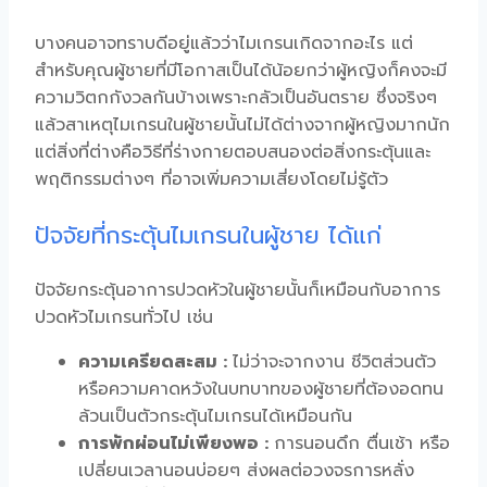
บางคนอาจทราบดีอยู่แล้วว่า
ไมเกรนเกิดจากอะไร
แต่
สำหรับคุณผู้ชายที่มีโอกาสเป็นได้น้อยกว่าผู้หญิงก็คงจะมี
ความวิตกกังวลกันบ้างเพราะกลัวเป็นอันตราย ซึ่งจริงๆ
แล้ว
สาเหตุไมเกรนในผู้ชาย
นั้นไม่ได้ต่างจากผู้หญิงมากนัก
แต่สิ่งที่ต่างคือวิธีที่ร่างกายตอบสนองต่อสิ่งกระตุ้นและ
พฤติกรรมต่างๆ ที่อาจเพิ่มความเสี่ยงโดยไม่รู้ตัว
ปัจจัยที่กระตุ้นไมเกรนในผู้ชาย ได้แก่
ปัจจัยกระตุ้น
อาการปวดหัวในผู้ชาย
นั้นก็เหมือนกับอาการ
ปวดหัวไมเกรน
ทั่วไป เช่น
ความเครียดสะสม :
ไม่ว่าจะจากงาน ชีวิตส่วนตัว
หรือความคาดหวังในบทบาทของผู้ชายที่ต้องอดทน
ล้วนเป็นตัวกระตุ้นไมเกรนได้เหมือนกัน
การพักผ่อนไม่เพียงพอ :
การนอนดึก ตื่นเช้า หรือ
เปลี่ยนเวลานอนบ่อยๆ ส่งผลต่อวงจรการหลั่ง