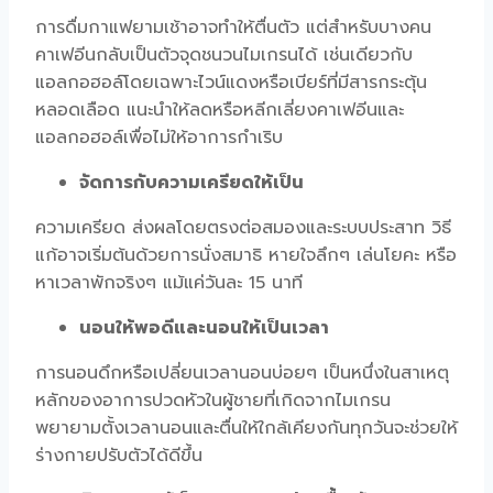
การดื่มกาแฟยามเช้าอาจทำให้ตื่นตัว แต่สำหรับบางคน
คาเฟอีนกลับเป็นตัวจุดชนวนไมเกรนได้ เช่นเดียวกับ
แอลกอฮอล์โดยเฉพาะไวน์แดงหรือเบียร์ที่มีสารกระตุ้น
หลอดเลือด แนะนำให้ลดหรือหลีกเลี่ยงคาเฟอีนและ
แอลกอฮอล์เพื่อไม่ให้อาการกำเริบ
จัดการกับความเครียดให้เป็น
ความเครียด ส่งผลโดยตรงต่อสมองและระบบประสาท วิธี
แก้อาจเริ่มต้นด้วยการนั่งสมาธิ หายใจลึกๆ เล่นโยคะ หรือ
หาเวลาพักจริงๆ แม้แค่วันละ 15 นาที
นอนให้พอดีและนอนให้เป็นเวลา
การนอนดึกหรือเปลี่ยนเวลานอนบ่อยๆ เป็นหนึ่งในสาเหตุ
หลักของ
อาการปวดหัวในผู้ชาย
ที่เกิดจากไมเกรน
พยายามตั้งเวลานอนและตื่นให้ใกล้เคียงกันทุกวันจะช่วยให้
ร่างกายปรับตัวได้ดีขึ้น