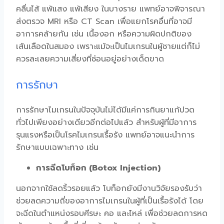
คลื่นไส้ แพ้แสง แพ้เสียง ในบางราย แพทย์อาจพิจารณา
ส่งตรวจ MRI หรือ CT Scan เพื่อแยกโรคอื่นที่อาจมี
อาการคล้ายกัน เช่น เนื้องอก หรือความผิดปกติของ
เส้นเลือดในสมอง เพราะแม้จะเป็น
ไมเกรนในผู้ชาย
แต่ก็ไม่
ควรละเลยความเสี่ยงที่ซ่อนอยู่อย่างเด็ดขาด
การรักษา
การรักษาไมเกรนในปัจจุบันไม่ได้มีแค่การกินยาแก้ปวด
ทั่วไปเพียงอย่างเดียวอีกต่อไปแล้ว สำหรับผู้ที่มีอาการ
รุนแรงหรือเป็น
โรคไมเกรนเรื้อรัง
แพทย์อาจแนะนำการ
รักษาแบบเฉพาะทาง เช่น
การฉีดโบท็อก (Botox Injection)
นอกจากใช้ลดริ้วรอยแล้ว โบท็อกยังมีงานวิจัยรองรับว่า
ช่วยลดความถี่ของอาการไมเกรนในผู้ที่เป็นเรื้อรังได้ โดย
จะฉีดในตำแหน่งรอบศีรษะ คอ และไหล่ เพื่อช่วยลดการหด