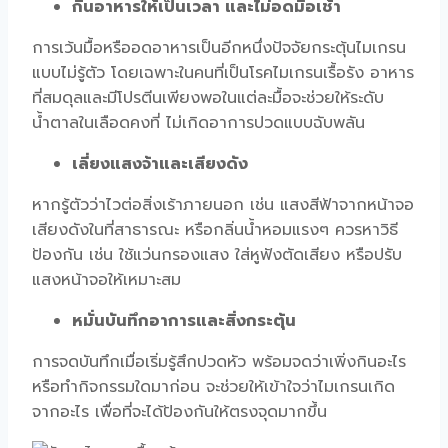
กินอาหารให้เป็นเวลา และไม่อดมื้อเช้า
การเว้นมื้อหรืออดอาหารเป็นอีกหนึ่งปัจจัยกระตุ้นไมเกรน
แบบไม่รู้ตัว โดยเฉพาะในคนที่เป็น
โรคไมเกรนเรื้อรัง
อาหาร
ที่สมดุลและมีโปรตีนเพียงพอในแต่ละมื้อจะช่วยให้ระดับ
น้ำตาลในเลือดคงที่ ไม่เกิดอาการปวดแบบฉับพลัน
เลี่ยงแสงจ้าและเสียงดัง
หากรู้ตัวว่าไวต่อสิ่งเร้าภายนอก เช่น แสงสีฟ้าจากหน้าจอ
เสียงดังในที่สาธารณะ หรือกลิ่นน้ำหอมแรงๆ ควรหาวิธี
ป้องกัน เช่น ใช้แว่นกรองแสง ใส่หูฟังตัดเสียง หรือปรับ
แสงหน้าจอให้เหมาะสม
หมั่นบันทึกอาการและสิ่งกระตุ้น
การจดบันทึกเมื่อเริ่มรู้สึกปวดหัว พร้อมจดว่าเพิ่งกินอะไร
หรือทำกิจกรรมใดมาก่อน จะช่วยให้เข้าใจว่าไมเกรนเกิด
จากอะไร เพื่อที่จะได้ป้องกันให้ตรงจุดมากขึ้น