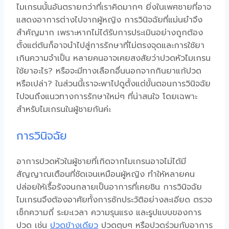
ไมเกรนนั้นอันตรายกว่าที่เราคิดมากๆ ยิ่งในเพศชายที่อาจ
แสดงอาการต่างไปจากผู้หญิง การวินิจฉัยที่แม่นยำจึง
สำคัญมาก เพราะหากไม่ได้รับการประเมินอย่างถูกต้อง
ตั้งแต่ต้นก็อาจนำไปสู่การรักษาที่ไม่ตรงจุดและการใช้ยา
เกินความจำเป็น หลายคนอาจเคยสงสัยว่า
ปวดหัวไมเกรน
ใช้ยาอะไร
? หรือจะมีทางเลือกอื่นนอกจากกินยาแก้ปวด
หรือเปล่า? ในส่วนนี้เราจะพาไปดูตั้งแต่ขั้นตอนการวินิจฉัย
ไปจนถึงแนวทางการรักษาใหม่ๆ ที่น่าสนใจ โดยเฉพาะ
สำหรับ
ไมเกรนในผู้ชาย
กันค่ะ
การวินิจฉัย
อาการปวดหัวในผู้ชาย
ที่เกิดจากไมเกรนอาจไม่ได้มี
สัญญาณเตือนที่ชัดเจนเหมือนผู้หญิง ทำให้หลายคน
ปล่อยให้เรื้อรังจนกลายเป็นอาการที่เคยชิน การวินิจฉัย
ไมเกรนจึงต้องอาศัยทั้งการซักประวัติอย่างละเอียด ตรวจ
เช็กความถี่ ระยะเวลา ความรุนแรง และรูปแบบของการ
ปวด เช่น
ปวดข้างเดียว
ปวดตุบๆ หรือปวดร่วมกับอาการ