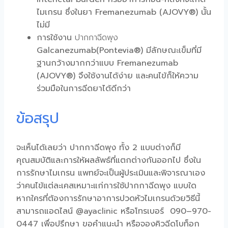
ไมเกรน
ซึ่งในยา Fremanezumab (AJOVY®) นั้น
ไม่มี
การใช้งาน
ปากกาฉีดพุง
Galcanezumab(Pontevia®) มีลักษณะเข็มที่มี
ฐานกว้างมากกว่าแบบ Fremanezumab
(AJOVY®) จึงใช้งานได้ง่าย และคนไข้ก็ให้ความ
ร่วมมือในการฉีดยาได้ดีกว่า
ข้อสรุป
จะเห็นได้เลยว่า
ปากกาฉีดพุง
ทั้ง 2 แบบต่างก็มี
คุณสมบัติและการให้ผลลัพธ์ที่แตกต่างกันออกไป ซึ่งใน
การรักษา
ไมเกรน
แพทย์จะเป็นผู้ประเมินและพิจารณาเอง
ว่าคนไข้แต่ละเคสเหมาะแก่การใช้
ปากกาฉีดพุง
แบบใด
หากใครที่ต้องการรักษาอาการ
ปวดหัวไมเกรน
ด้วยวิธีนี้
สามารถแอดไลน์ @ayaclinic หรือโทรเบอร์ 090–970-
0447 เพื่อปรึกษา ขอคำแนะนำ หรือจองคิวฉีดโบท็อก