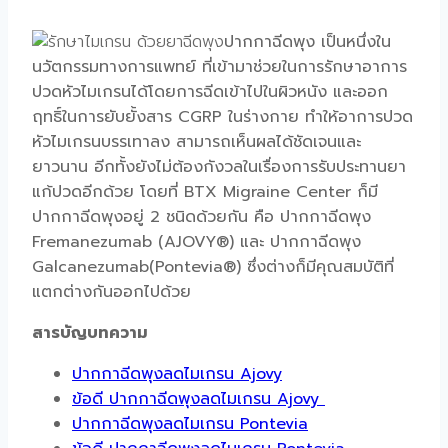
ปากกาฉีดพุง
เป็นหนึ่งใน
นวัตกรรมทางการแพทย์ ที่เข้ามาช่วยในการรักษาอาการ
ปวดหัวไมเกรน
ได้โดยการฉีดเข้าไปในผิวหนัง และออก
ฤทธิ์ในการยับยั้งสาร
CGRP
ในร่างกาย ทำให้อาการ
ปวด
หัวไมเกรน
บรรเทาลง สามารถเห็นผลได้ชัดเจนและ
ยาวนาน อีกทั้งยังไม่ต้องกังวลในเรื่องการรับประทาน
ยา
แก้ปวด
อีกด้วย โดยที่ BTX Migraine Center ก็มี
ปากกาฉีดพุงอยู่ 2 ชนิดด้วยกัน คือ
ปากกาฉีดพุง
Fremanezumab (AJOVY®) และ
ปากกาฉีดพุง
Galcanezumab(Pontevia®) ซึ่งต่างก็มีคุณสมบัติที่
แตกต่างกันออกไปด้วย
สารบัญบทความ
ปากกาฉีดพุงลดไมเกรน Ajovy
ข้อดี ปากกาฉีดพุงลดไมเกรน Ajovy
ปากกาฉีดพุงลดไมเกรน Pontevia