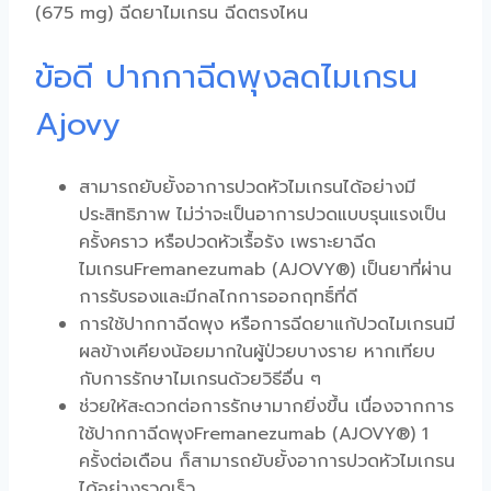
(675 mg)
ฉีดยาไมเกรน ฉีดตรงไหน
ข้อดี ปากกาฉีดพุงลดไมเกรน
Ajovy
สามารถยับยั้งอาการ
ปวดหัวไมเกรน
ได้อย่างมี
ประสิทธิภาพ ไม่ว่าจะเป็นอาการปวดแบบรุนแรงเป็น
ครั้งคราว หรือ
ปวดหัวเรื้อรัง
เพราะ
ยาฉีด
ไมเกรนFremanezumab (AJOVY®)
เป็นยาที่ผ่าน
การรับรองและมีกลไกการออกฤทธิ์ที่ดี
การใช้
ปากกาฉีดพุง
หรือการฉีดยาแก้ปวด
ไมเกรน
มี
ผลข้างเคียงน้อยมากในผู้ป่วยบางราย หากเทียบ
กับการรักษา
ไมเกรน
ด้วยวิธีอื่น ๆ
ช่วยให้สะดวกต่อการรักษามากยิ่งขึ้น เนื่องจากการ
ใช้
ปากกาฉีดพุงFremanezumab (AJOVY®)
1
ครั้งต่อเดือน ก็สามารถยับยั้งอาการ
ปวดหัวไมเกรน
ได้อย่างรวดเร็ว