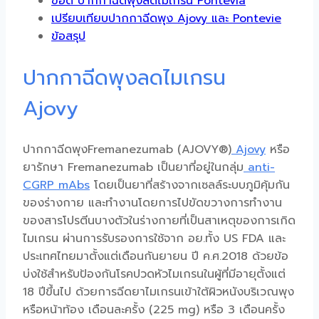
ข้อดี ปากกาฉีดพุงลดไมเกรน Pontevia
เปรียบเทียบปากกาฉีดพุง Ajovy และ Pontevie
ข้อสรุป
ปากกาฉีดพุงลดไมเกรน
Ajovy
ปากกาฉีดพุงFremanezumab (AJOVY®)
Ajovy
หรือ
ยารักษา Fremanezumab เป็นยาที่อยู่ในกลุ่ม
anti-
CGRP mAbs
โดยเป็นยาที่สร้างจากเซลล์ระบบภูมิคุ้มกัน
ของร่างกาย และทำงานโดยการไปขัดขวางการทำงาน
ของสารโปรตีนบางตัวในร่างกายที่เป็นสาเหตุของการเกิด
ไมเกรน
ผ่านการรับรองการใช้จาก อย.ทั้ง US FDA และ
ประเทศไทยมาตั้งแต่เดือนกันยายน ปี ค.ศ.2018 ด้วยข้อ
บ่งใช้สำหรับป้องกันโรค
ปวดหัวไมเกรน
ในผู้ที่มีอายุตั้งแต่
18 ปีขึ้นไป ด้วยการฉีด
ยาไมเกรน
เข้าใต้ผิวหนังบริเวณพุง
หรือหน้าท้อง เดือนละครั้ง (225 mg) หรือ 3 เดือนครั้ง