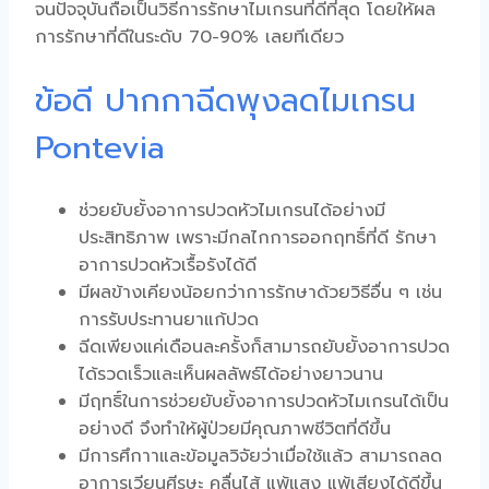
จนปัจจุบันถือเป็นวิธีการรักษาไมเกรนที่ดีที่สุด โดยให้ผล
การรักษาที่ดีในระดับ 70-90% เลยทีเดียว
ข้อดี ปากกาฉีดพุงลดไมเกรน
Pontevia
ช่วย
ยับยั้งอาการ
ปวดหัวไมเกรน
ได้อย่างมี
ประสิทธิภาพ เพราะมีกลไกการออกฤทธิ์ที่ดี รักษา
อาการ
ปวดหัวเรื้อรัง
ได้ดี
มีผลข้างเคียงน้อยกว่าการรักษาด้วยวิธีอื่น ๆ เช่น
การรับประทาน
ยาแก้ปวด
ฉีดเพียงแค่เดือนละครั้งก็สามารถยับยั้งอาการปวด
ได้รวดเร็วและเห็นผลลัพธ์ได้อย่างยาวนาน
มีฤทธิ์ในการช่วยยับยั้งอาการ
ปวดหัวไมเกรน
ได้เป็น
อย่างดี จึงทำให้ผู้ป่วยมีคุณภาพชีวิตที่ดีขึ้น
มีการศึกาาและข้อมูลวิจัยว่าเมื่อใช้แล้ว สามารถลด
อาการเวียนศีรษะ คลื่นไส้ แพ้แสง แพ้เสียงได้ดีขึ้น