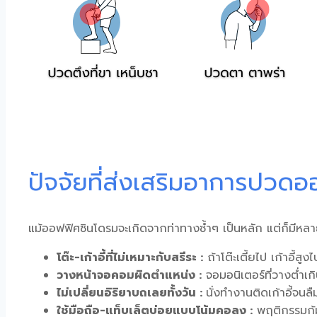
ปัจจัยที่ส่งเสริมอาการปวด
แม้
ออฟฟิศซินโดรม
จะเกิดจากท่าทางซ้ำๆ เป็นหลัก แต่ก็มีหลายป
โต๊ะ-เก้าอี้ที่ไม่เหมาะกับสรีระ :
ถ้าโต๊ะเตี้ยไป เก้าอี้สู
วางหน้าจอคอมผิดตำแหน่ง :
จอมอนิเตอร์ที่วางต่ำเก
ไม่เปลี่ยนอิริยาบถเลยทั้งวัน :
นั่งทำงานติดเก้าอี้จนล
ใช้มือถือ-แท็บเล็ตบ่อยแบบโน้มคอลง :
พฤติกรรมก้มด