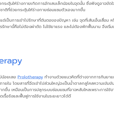
พื่อกระตุ้นให้ร่างกายเกิดการอักเสบเล็กน้อยในจุดนั้น ซึ่งฟังดูอ
ติที่ช่วยกระตุ้นให้ร่างกายซ่อมแซมตัวเองมากขึ้น
ป็นการเข้าไปรักษาที่ต้นตอของปัญหา เช่น จุดที่เส้นเอ็นเสื่อม หร
ักษานี้คือไม่ต้องผ่าตัด ไม่ใช้ยาแรง และไม่ต้องพักฟื้นนาน จึงเริ่ม
erapy
จไม่น้อยเลย
Prolotherapy
ทำงานด้วยแนวคิดที่ต่างจากการกินยาแก้
ากภายใน
โดยสารที่ฉีดเข้าไปส่วนใหญ่จะเป็นน้ำตาลกลูโคสความเข้มข้นส
ขึ้น เหมือนเป็นการปลุกระบบซ่อมแซมที่อาจหลับใหลเพราะการใช้งาน
ดเรื้อรังและฟื้นฟูการใช้งานในระยะยาวได้ดี