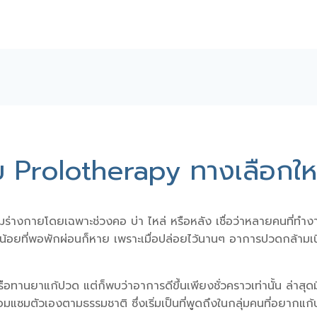
ย Prolotherapy ทางเลือกใ
ร่างกายโดยเฉพาะช่วงคอ บ่า ไหล่ หรือหลัง เชื่อว่าหลายคนที่ท
เล็กน้อยที่พอพักผ่อนก็หาย เพราะเมื่อปล่อยไว้นานๆ อาการ
ปวดกล้ามเนื้
าแก้ปวด แต่ก็พบว่าอาการดีขึ้นเพียงชั่วคราวเท่านั้น ล่าสุดมีห
่อมแซมตัวเองตามธรรมชาติ ซึ่งเริ่มเป็นที่พูดถึงในกลุ่มคนที่อยากแก้