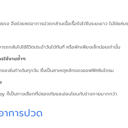
แข็งแรง จึงช่วยลดอาการ
ปวดกล้ามเนื้อเรื้อรัง
ได้ในระยะยาว ไม่ใช่แค่บ
ถกลับไปใช้ชีวิตประจำวันได้ทันที หรือพักเพียงเล็กน้อยเท่านั้น
การใช้งานซ้ำๆ
ของในท่าเดิมทุกวัน ซึ่งเป็นสาเหตุหลักของ
ออฟฟิศซินโดรม
ง
apy
ก็เป็นทางเลือกที่ปลอดภัยและอ่อนโยนกับร่างกายมากกว่า
ะอาการปวด