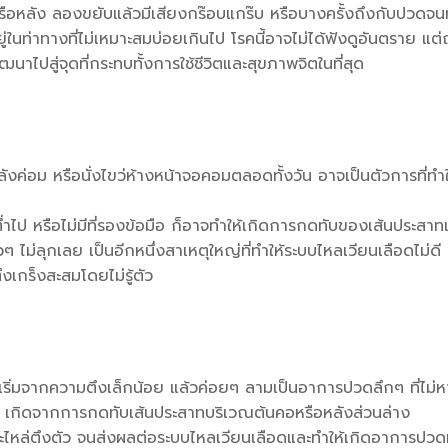
ือหลัง ลองขยับแล้วมีเสียงกร๊อบแกร๊บ หรือบางครั้งถึงกับปวดจนทำง
ู่ในท่าทางที่ไม่เหมาะสมบ่อยเกินไป
โรคนี้อาจไม่ได้ฟังดูอันตราย แต
นาไปสู่จุดที่กระทบทั้งการใช้ชีวิตและสุขภาพจิตในที่สุด
่งหลังค่อม หรือนั่งไขว่ห้างหน้าจอคอมตลอดทั้งวัน อาจเป็นตัวการที่
่ำไป หรือไม่มีที่รองข้อมือ ก็อาจทำให้เกิดการกดทับของเส้นประสาท
ม่ลุกเลย เป็นอีกหนึ่งสาเหตุใหญ่ที่ทำให้ระบบไหลเวียนเลือดไม่ดี 
งเกร็งสะสมโดยไม่รู้ตัว
เริ่มจากความตึงเล็กน้อย แล้วค่อยๆ ลามเป็นอาการปวดลึกๆ ที่ไม่
ขา เกิดจากการกดทับเส้นประสาทบริเวณต้นคอหรือหลังส่วนล่าง
ไหล่ตึงตัว จนส่งผลต่อระบบไหลเวียนเลือดและทำให้เกิดอาการปวดห