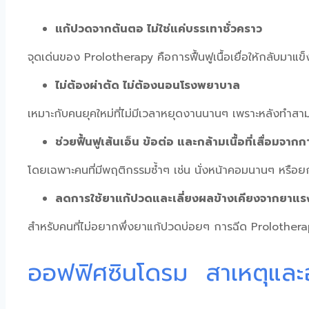
แก้ปวดจากต้นตอ ไม่ใช่แค่บรรเทาชั่วคราว
จุดเด่นของ
Prolotherapy
คือการฟื้นฟูเนื้อเยื่อให้กลับมา
ไม่ต้องผ่าตัด ไม่ต้องนอนโรงพยาบาล
เหมาะกับคนยุคใหม่ที่ไม่มีเวลาหยุดงานนานๆ เพราะหลังทำสามาร
ช่วยฟื้นฟูเส้นเอ็น ข้อต่อ และกล้ามเนื้อที่เสื่อมจาก
โดยเฉพาะคนที่มีพฤติกรรมซ้ำๆ เช่น นั่งหน้าคอมนานๆ หรือยก
ลดการใช้ยาแก้ปวดและเลี่ยงผลข้างเคียงจากยาแร
สำหรับคนที่ไม่อยากพึ่งยาแก้ปวดบ่อยๆ การ
ฉีด Prolother
ออฟฟิศซินโดรม สาเหตุแล