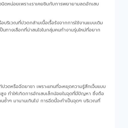
าจขัดใจนิดหน่อยเพราะเราเคยชินกับการพยายามลดอักเสบ
ือบริเวณที่
ปวดกล้ามเนื้อเรื้อรัง
จากการใช้งานแบบเดิม
เป็นทางเลือกที่น่าสนใจในกลุ่มคนทำงานรุ่นใหม่ที่อยาก
ปวดหรือฉีดยาชา เพราะแทนที่จะหยุดความรู้สึกเจ็บแบบ
ูง ทำให้เกิดการอักเสบเล็กน้อยในจุดที่มีปัญหา ซึ่งถือ
ซ้ำๆ มานานเกินไป การฉีดนี้จะทำเป็นจุดๆ บริเวณที่