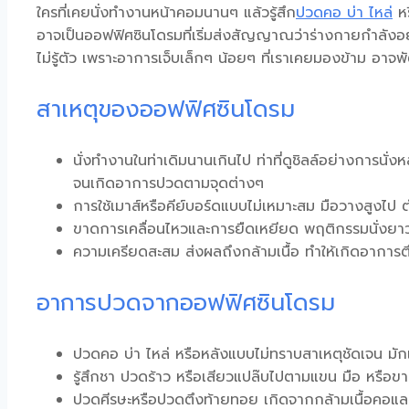
ใครที่เคยนั่งทำงานหน้าคอมนานๆ แล้วรู้สึก
ปวดคอ บ่า ไหล่
หร
อาจเป็น
ออฟฟิศซินโดรม
ที่เริ่มส่งสัญญาณว่าร่างกายกำลังอย
ไม่รู้ตัว เพราะอาการเจ็บเล็กๆ น้อยๆ ที่เราเคยมองข้าม อาจพัฒ
สาเหตุของออฟฟิศซินโดรม
นั่งทำงานในท่าเดิมนานเกินไป ท่าที่ดูชิลล์อย่างการนั
จนเกิดอาการปวดตามจุดต่างๆ
การใช้เมาส์หรือคีย์บอร์ดแบบไม่เหมาะสม มือวางสูงไป ต
ขาดการเคลื่อนไหวและการยืดเหยียด พฤติกรรมนั่งยาวๆ ไ
ความเครียดสะสม ส่งผลถึงกล้ามเนื้อ ทำให้เกิดอาการตึ
อาการปวดจากออฟฟิศซินโดรม
ปวดคอ บ่า ไหล่
หรือหลังแบบไม่ทราบสาเหตุชัดเจน มัก
รู้สึกชา ปวดร้าว หรือเสียวแปล๊บไปตามแขน มือ หรือ
ปวดศีรษะหรือปวดตึงท้ายทอย เกิดจากกล้ามเนื้อคอและ