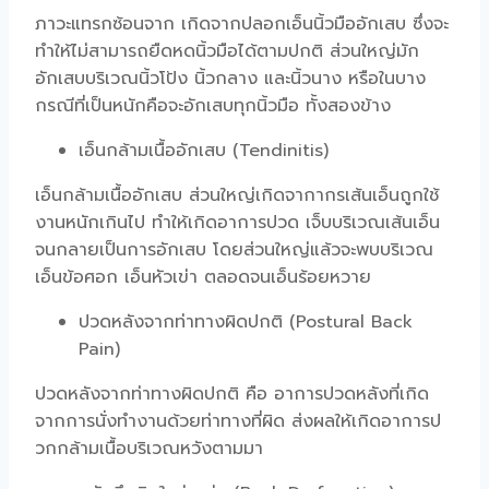
ภาวะแทรกซ้อนจาก เกิดจากปลอกเอ็นนิ้วมืออักเสบ ซึ่งจะ
ทำให้ไม่สามารถยืดหดนิ้วมือได้ตามปกติ ส่วนใหญ่มัก
อักเสบบริเวณนิ้วโป้ง นิ้วกลาง และนิ้วนาง หรือในบาง
กรณีที่เป็นหนักคือจะอักเสบทุกนิ้วมือ ทั้งสองข้าง
เอ็นกล้ามเนื้ออักเสบ (Tendinitis)
เอ็นกล้ามเนื้ออักเสบ ส่วนใหญ่เกิดจากากรเส้นเอ็นถูกใช้
งานหนักเกินไป ทำให้เกิดอาการปวด เจ็บบริเวณเส้นเอ็น
จนกลายเป็นการอักเสบ โดยส่วนใหญ่แล้วจะพบบริเวณ
เอ็นข้อศอก เอ็นหัวเข่า ตลอดจนเอ็นร้อยหวาย
ปวดหลังจากท่าทางผิดปกติ (Postural Back
Pain)
ปวดหลังจากท่าทางผิดปกติ คือ อาการปวดหลังที่เกิด
จากการนั่งทำงานด้วยท่าทางที่ผิด ส่งผลให้เกิดอาการป
วกกล้ามเนื้อบริเวณหวังตามมา