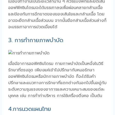
เมื่อนั่งทำงานเป็นระยะเวลานาน ๆ ควรแบ่งพักและ
ยืดเส้น
ออฟฟิศซินโดรมจะได้บรรเทาลง
เพื่อผ่อนคลายกล้ามเนื้อ
และป้องกันการฉีกขาดของของเส้นใยและกล้ามเนื้อ โดย
อาจจะยืดกล้ามเนื้อส่วนบน จากนั้นยือกล้ามเนื้อส่วนล่างก็
จะบรรเทาอาการปวดเมื่อยได้
3. การทำกายภาพบำบัด
เมื่อมีอาการออฟิศซินโดรม กายภาพบำบัดเป็นหนึ่งในวิธี
รักษาที่ตรงจุด เพียงแค่เข้าไปปรึกษากับหมอรักษา
ออฟฟิศซินโดรมหรือนักกายภาพบำบัด ก็จะได้รับคำ
ปรึกษาและแนวทางการรักษาที่แตกต่างกันอกไปขึ้นอยู่กับ
ระดับความรุนแรงของอาการและความเหมาะสมของแต่ละ
บุคคล เช่น การทำท่าบริหาร การใช้เครื่องดึงคอ เป็นต้น
4.
การนวดแผนไทย