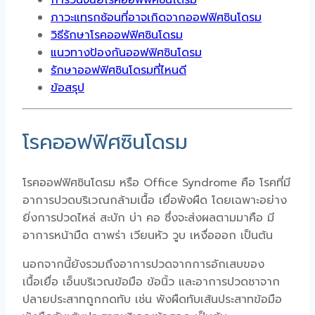
การวินิจฉัยโรคออฟฟิศซินโดรม
ภาวะแทรกซ้อนที่อาจเกิดจากออฟฟิศซินโดรม
วิธีรักษาโรคออฟฟิศซินโดรม
แนวทางป้องกันออฟฟิศซินโดรม
รักษาออฟฟิศซินโดรมที่ไหนดี
ข้อสรุป
โรคออฟฟิศซินโดรม
โรคออฟฟิศซินโดรม หรือ Office Syndrome คือ โรคที่มี
อาการปวดบริเวณกล้ามเนื้อ เยื่อพังผืด โดยเฉพาะอย่าง
ยิ่งการปวดไหล่ สะบัก บ่า คอ ซึ่งจะส่งผลตามมาคือ มี
อาการหน้ามืด ตาพร่า เวียนหัว วูบ เหงื่อออก เป็นต้น
นอกจากนี้ยังรวมถึงอาการปวดจากการอักเสบของ
เนื้อเยื่อ เอ็นบริเวณข้อมือ ข้อนิ้ว และอาการปวดชาจาก
ปลายประสาทถูกกดทับ เช่น พังผืดทับเส้นประสาทข้อมือ