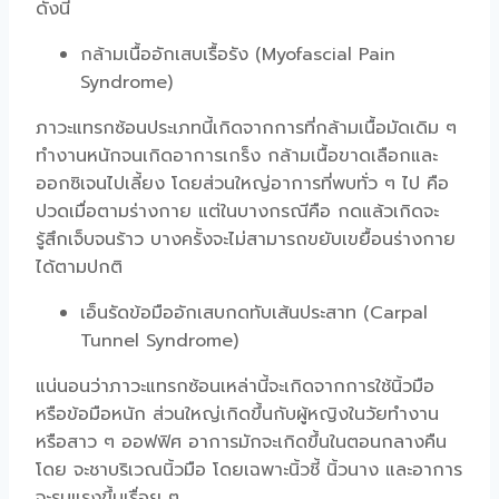
ดังนี้
กล้ามเนื้ออักเสบเรื้อรัง (Myofascial Pain
Syndrome)
ภาวะแทรกซ้อนประเภทนี้เกิดจากการที่กล้ามเนื้อมัดเดิม ๆ
ทำงานหนักจนเกิดอาการเกร็ง กล้ามเนื้อขาดเลือกและ
ออกซิเจนไปเลี้ยง โดยส่วนใหญ่อาการที่พบทั่ว ๆ ไป คือ
ปวดเมื่อตามร่างกาย แต่ในบางกรณีคือ กดแล้วเกิดจะ
รู้สึกเจ็บจนร้าว บางครั้งจะไม่สามารถขยับเขยื้อนร่างกาย
ได้ตามปกติ
เอ็นรัดข้อมืออักเสบกดทับเส้นประสาท (Carpal
Tunnel Syndrome)
แน่นอนว่าภาวะแทรกซ้อนเหล่านี้จะเกิดจากการใช้นิ้วมือ
หรือข้อมือหนัก ส่วนใหญ่เกิดขึ้นกับผู้หญิงในวัยทำงาน
หรือสาว ๆ ออฟฟิศ อาการมักจะเกิดขึ้นในตอนกลางคืน
โดย จะชาบริเวณนิ้วมือ โดยเฉพาะนิ้วชี้ นิ้วนาง และอาการ
จะรุนแรงขึ้นเรื่อย ๆ