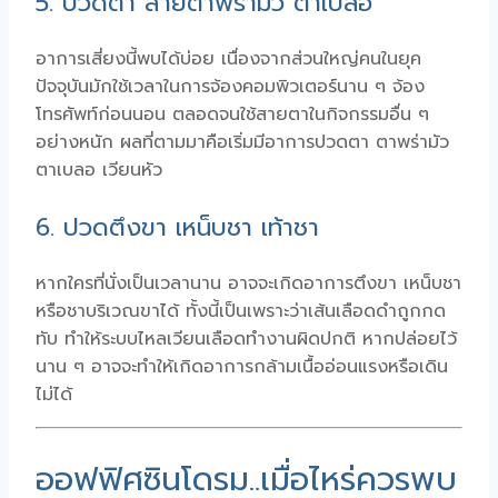
5. ปวดตา สายตาพร่ามัว ตาเบลอ
อาการเสี่ยงนี้พบได้บ่อย เนื่องจากส่วนใหญ่คนในยุค
ปัจจุบันมักใช้เวลาในการจ้องคอมพิวเตอร์นาน ๆ จ้อง
โทรศัพท์ก่อนนอน ตลอดจนใช้สายตาในกิจกรรมอื่น ๆ
อย่างหนัก ผลที่ตามมาคือเริ่มมีอาการปวดตา ตาพร่ามัว
ตาเบลอ เวียนหัว
6. ปวดตึงขา เหน็บชา เท้าชา
หากใครที่นั่งเป็นเวลานาน อาจจะเกิดอาการตึงขา เหน็บชา
หรือชาบริเวณขาได้ ทั้งนี้เป็นเพราะว่าเส้นเลือดดำถูกกด
ทับ ทำให้ระบบไหลเวียนเลือดทำงานผิดปกติ หากปล่อยไว้
นาน ๆ อาจจะทำให้เกิดอาการกล้ามเนื้ออ่อนแรงหรือเดิน
ไม่ได้
ออฟฟิศซินโดรม..เมื่อไหร่ควรพบ