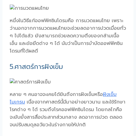
หนึ่งในวิธีแก้ออฟฟิศซินโดรมคือ การนวดแผนไทย เพราะ
ว่านอกจากการนวดแผนไทยจะช่วยลดอาการปวดเมื่อยทั่ว
ๆ ไปได้แล้ว ยังสามารถช่วยลดความตึงของกล้ามเนื้อ
เอ็น และข้อยึดต่าง ๆ ได้ นับว่าเป็นการบําบัดออฟฟิศซิน
โดรมที่ได้ผลดี
5.
ศาสตร์การฝังเข็ม
หลาย ๆ คนอาจจะเคยได้ยินถึงการฝังเข็มหรือ
ฝังเข็ม
ไมเกรน
เนื่องจากศาสตร์นี้มีมาอย่างยาวนาน และใช้รักษา
โรคต่าง ๆ ได้ รวมถึงโรคออฟฟิศซินโดรม โดยกลไกคือ
จะยับยั้งสารสื่อประสาทส่วนกลาง ลดอาการปวด ตลอด
จนปรับสมดุลอวัยวะในร่างกายให้ปกติ