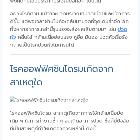
พังผืดทับเส้นประสาทบริเวณข้อศอก เป็นต้น
อย่างไรก็ตาม แม้ว่าจะนวดบริเวณที่ปวดเมื่อยและมีอาการ
ดีขึ้น แต่พอเวลาผ่านไปก็จะกลับมาปวดที่จุดเดิมซ้ำอีก อีก
ทั้งหากอาการเหล่านี้รุนแรงจะส่งผลเสียตามมา เช่น
ปวด
หัว
คลื่นไส้ กล้ามเนื้ออ่อนแรง หูอื้อ มึนงง ปวดหัวเรื้อรัง
กลายเป็นโรคปวดหัวไมเกรนได้
โรคออฟฟิศซินโดรมเกิดจาก
สาเหตุใด
โรคออฟฟิศซินโดรม สาเหตุเกิดจากการใช้กล้ามเนื้อมัด
เดิม ๆ ในการทำงานซ้ำ ๆ จนเกิดอาการปวด ซึ่งก็มีปัจจัย
ที่เป็นสาเหตุที่ทำให้เกิดอาการเหล่านี้ ดังนี้