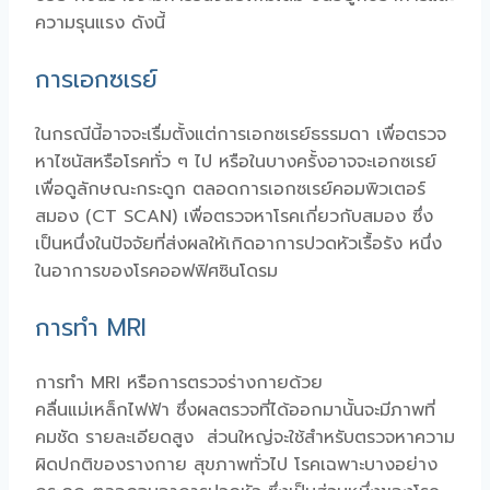
ความรุนแรง ดังนี้
การเอกซเรย์
ในกรณีนี้อาจจะเรื่มตั้งแต่การเอกซเรย์ธรรมดา เพื่อตรวจ
หาไซนัสหรือโรคทั่ว ๆ ไป หรือในบางครั้งอาจจะเอกซเรย์
เพื่อดูลักษณะกระดูก ตลอดการเอกซเรย์คอมพิวเตอร์
สมอง (CT SCAN) เพื่อตรวจหาโรคเกี่ยวกับสมอง ซึ่ง
เป็นหนึ่งในปัจจัยที่ส่งผลให้เกิดอาการปวดหัวเรื้อรัง หนึ่ง
ในอาการของโรคออฟฟิศซินโดรม
การทำ MRI
การทำ MRI หรือการตรวจร่างกายด้วย
คลื่นแม่เหล็กไฟฟ้า ซึ่งผลตรวจที่ได้ออกมานั้นจะมีภาพที่
คมชัด รายละเอียดสูง ส่วนใหญ่จะใช้สำหรับตรวจหาความ
ผิดปกติของรางกาย สุขภาพทั่วไป โรคเฉพาะบางอย่าง