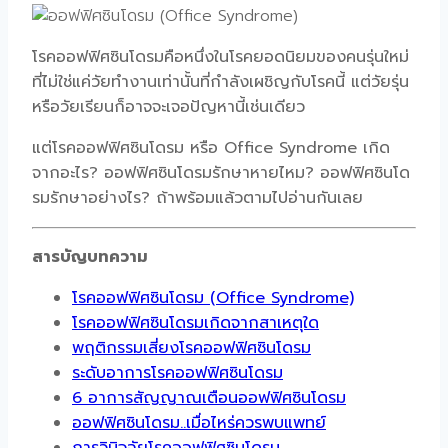
โรคออฟฟิศซินโดรมคือหนึ่งในโรคยอดนิยมของคนรุ่นใหม่
ที่ไม่ใช่แค่วัยทำงานเท่านั้นที่กำลังเผชิญกับโรคนี้ แต่วัยรุ่น
หรือวัยเรียนก็อาจจะเจอปัญหานี้เช่นเดียว
แต่โรคออฟฟิศซินโดรม หรือ Office Syndrome เกิด
จากอะไร? ออฟฟิศซินโดรมรักษาหายไหม? ออฟฟิศซินโด
รมรักษาอย่างไร? ถ้าพร้อมแล้วตามไปอ่านกันเลย
สารบัญบทความ
โรคออฟฟิศซินโดรม (Office Syndrome)
โรคออฟฟิศซินโดรมเกิดจากสาเหตุใด
พฤติกรรมเสี่ยงโรคออฟฟิศซินโดรม
ระดับอาการโรคออฟฟิศซินโดรม
6 อาการสัญญาณเตือนออฟฟิศซินโดรม
ออฟฟิศซินโดรม..เมื่อไหร่ควรพบแพทย์