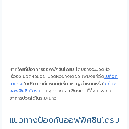
หากใครที่มีอาการออฟฟิศซินโดรม โดยอาจจะปวดหัว
เรื้อรัง ปวดหัวบ่อย ปวดหัวข้างเดียว เพียงแค่ฉีด
โบท็อก
ไมเกรน
ในปริมาณที่แพทย์ผู้เชี่ยวชาญกำหนดหรือ
โบท็อก
ออฟฟิศซินโดรม
ตามจุดต่าง ๆ เพียงเท่านี้ก็จะบรรเทา
อาการปวดได้ในระยะยาว
แนวทางป้องกันออฟฟิศซินโดรม