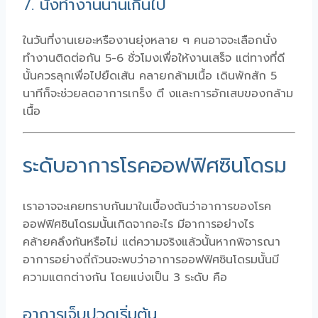
7. นั่งทำงานนานเกินไป
ในวันที่งานเยอะหรืองานยุ่งหลาย ๆ คนอาจจะเลือกนั่ง
ทำงานติดต่อกัน 5-6 ชั่วโมงเพื่อให้งานเสร็จ แต่ทางที่ดี
นั้นควรลุกเพื่อไปยืดเส้น คลายกล้ามเนื้อ เดินพักสัก 5
นาทีก็จะช่วยลดอาการเกร็ง ตึ งและการอักเสบของกล้าม
เนื้อ
ระดับอาการโรคออฟฟิศซินโดรม
เราอาจจะเคยทราบกันมาในเบื้องต้นว่าอาการของโรค
ออฟฟิศซินโดรมนั้นเกิดจากอะไร มีอาการอย่างไร
คล้ายคลึงกันหรือไม่ แต่ความจริงแล้วนั้นหากพิจารณา
อาการอย่างถี่ถ้วนจะพบว่าอาการออฟฟิศซินโดรมนั้นมี
ความแตกต่างกัน โดยแบ่งเป็น 3 ระดับ คือ
อาการเจ็บปวดเริ่มต้น