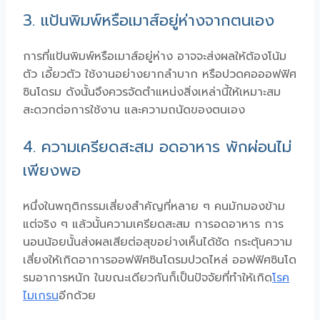
3. แป้นพิมพ์หรือเมาส์อยู่ห่างจากตนเอง
การที่แป้นพิมพ์หรือเมาส์อยู่ห่าง อาจจะส่งผลให้ต้องโน้ม
ตัว เอี้ยวตัว ใช้งานอย่างยากลำบาก หรือปวดคอออฟฟิศ
ซินโดรม
ดังนั้นจึงควรจัดตำแหน่งสิ่งเหล่านี้ให้เหมาะสม
สะดวกต่อการใช้งาน และความถนัดของตนเอง
4. ความเครียดสะสม อดอาหาร พักผ่อนไม่
เพียงพอ
หนึ่งในพฤติกรรมเสี่ยงสำคัญที่หลาย ๆ คนมักมองข้าม
แต่จริง ๆ แล้วนั้นความเครียดสะสม การอดอาหาร การ
นอนน้อยนั้นส่งผลเสียต่อสุขอย่างเห็นได้ชัด กระตุ้นความ
เสี่ยงให้เกิดอาการออฟฟิศซินโดรมปวดไหล่ ออฟฟิศซินโด
รมอาการหนัก ในขณะเดียวกันก็เป็นปัจจัยที่ทำให้เกิด
โรค
ไมเกรน
อีกด้วย