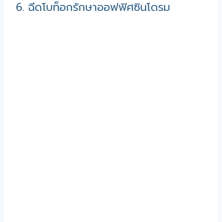
6. ฉีดโบท็อกรักษาออฟฟิศซินโดรม