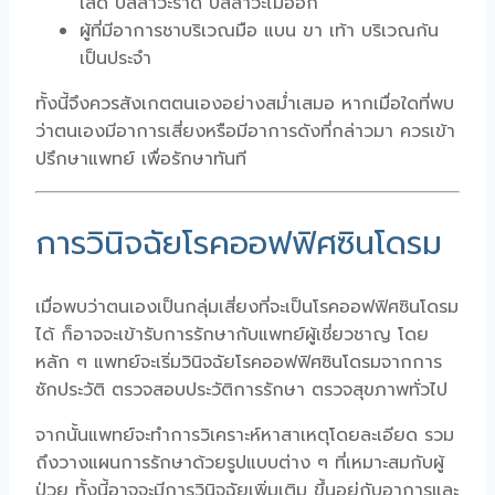
เล็ด ปัสสาวะราด ปัสสาวะไม่ออก
ผู้ที่มีอาการชาบริเวณมือ แบน ขา เท้า บริเวณก้น
เป็นประจำ
ทั้งนี้จึงควรสังเกตตนเองอย่างสม่ำเสมอ หากเมื่อใดที่พบ
ว่าตนเองมีอาการเสี่ยงหรือมีอาการดังที่กล่าวมา ควรเข้า
ปรึกษาแพทย์ เพื่อรักษาทันที
การวินิจฉัยโรคออฟฟิศซินโดรม
เมื่อพบว่าตนเองเป็นกลุ่มเสี่ยงที่จะเป็นโรคออฟฟิศซินโดรม
ได้ ก็อาจจะเข้ารับการรักษากับแพทย์ผู้เชี่ยวชาญ โดย
หลัก ๆ แพทย์จะเริ่มวินิจฉัยโรคออฟฟิศซินโดรมจากการ
ซักประวัติ ตรวจสอบประวัติการรักษา ตรวจสุขภาพทั่วไป
จากนั้นแพทย์จะทำการวิเคราะห์หาสาเหตุโดยละเอียด รวม
ถึงวางแผนการรักษาด้วยรูปแบบต่าง ๆ ที่เหมาะสมกับผู้
ป่วย ทั้งนี้อาจจะมีการวินิจฉัยเพิ่มเติม ขึ้นอยู่กับอาการและ