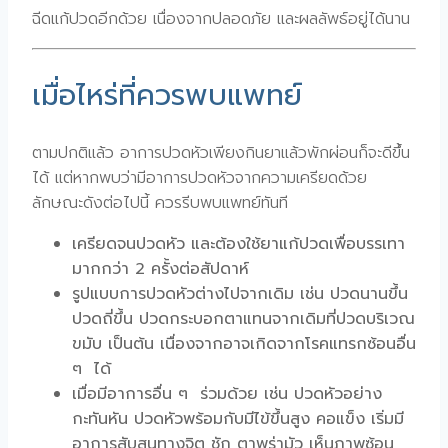
ฉีดแก้ปวดอีกด้วย เนื่องจากปลอดภัย และผลลัพธ์อยู่ได้นาน
เมื่อไหร่ที่ควรพบแพทย์
ตามปกติแล้ว อาการปวดหัวเพียงกินยาแล้วพักผ่อนก็จะดีขึ้น
ได้ แต่หากพบว่ามีอาการปวดหัวจากความเครียดด้วย
ลักษณะดังต่อไปนี้ ควรรีบพบแพทย์ทันที
เครียดจนปวดหัว และต้องใช้ยาแก้ปวดเพื่อบรรเทา
มากกว่า 2 ครั้งต่อสัปดาห์
รูปแบบการปวดหัวต่างไปจากเดิม เช่น ปวดนานขึ้น
ปวดถี่ขึ้น ปวดกระบอกตาแทนจากเดิมที่ปวดบริเวณ
ขมับ เป็นต้น เนื่องจากอาจเกิดจากโรคแทรกซ้อนอื่น
ๆ ได้
เมื่อมีอาการอื่น ๆ ร่วมด้วย เช่น ปวดหัวอย่าง
กะทันหัน ปวดหัวพร้อมกับมีไข้ขึ้นสูง คอแข็ง เริ่มมี
อาการสับสนทางจิต ชัก ตาพร่ามัว เห็นภาพซ้อน