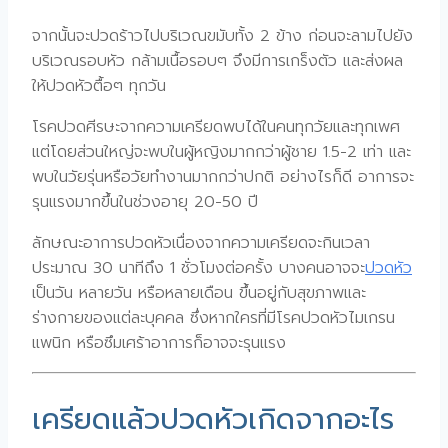
จากนั้นจะปวดร้าวไปบริเวณขมับทั้ง 2 ข้าง ก่อนจะลามไปยัง
บริเวณรอบหัว กล้ามเนื้อรอบๆ จึงมีการเกร็งตัว และส่งผล
ให้ปวดหัวตื้อๆ ทุกวัน
โรคปวดศีรษะจากความเครียดพบได้ในคนทุกวัยและทุกเพศ
แต่โดยส่วนใหญ่จะพบในผู้หญิงมากกว่าผู้ชาย 1.5-2 เท่า และ
พบในวัยรุ่นหรือวัยทำงานมากกว่าปกติ อย่างไรก็ดี อาการจะ
รุนแรงมากขึ้นในช่วงอายุ 20-50 ปี
ลักษณะอาการปวดหัวเนื่องจากความเครียดจะกินเวลา
ประมาณ 30 นาทีถึง 1 ชั่วโมงต่อครั้ง บางคนอาจจะ
ปวดหัว
เป็นวัน หลายวัน หรือหลายเดือน ขึ้นอยู่กับสุขภาพและ
ร่างกายของแต่ละบุคคล ซึ่งหากใครที่มีโรคปวดหัวไมเกรน
แพนิก หรือซึมเศร้าอาการก็อาจจะรุนแรง
เครียดแล้วปวดหัวเกิดจากอะไร