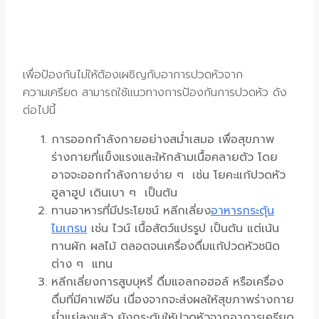
เพื่อป้องกันไม่ให้ต้องเผชิญกับอาการปวดหัวจาก
ความเครียด สามารถใช้แนวทางการป้องกันการปวดหัว ดัง
ต่อไปนี้
การออกกำลังกายอย่างสม่ำเสมอ เพื่อสุขภาพ
ร่างกายที่แข็งแรงและให้กล้ามเนื้อคลายตัว โดย
อาจจะออกกำลังกายง่าย ๆ เช่น โยคะแก้ปวดหัว
ฮูลาฮูป เดินเบา ๆ เป็นต้น
ทานอาหารที่มีประโยชน์ หลีกเลี่ยง
อาหารกระตุ้น
ไมเกรน
เช่น ไวน์ เนื้อสัตว์แปรรูป เป็นต้น แต่เน้น
ทานผัก ผลไม้ ตลอดจนเครื่องดื่มแก้ปวดหัวชนิด
ต่าง ๆ แทน
หลีกเลี่ยงการสูบบุหรี่ ดื่มแอลกอฮอล์ หรือเครื่อง
ดื่มที่มีคาเฟอีน เนื่องจากจะส่งผลให้สุขภาพร่างกาย
ย่ำแย่ลงแล้ว ยังกระตุ้นให้ปวดหัวจากอาการเครียด