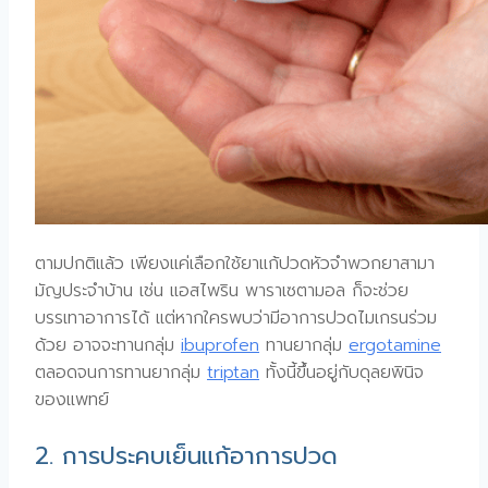
ตามปกติแล้ว เพียงแค่เลือกใช้ยาแก้ปวดหัวจำพวกยาสามา
มัญประจำบ้าน เช่น แอสไพริน พาราเซตามอล ก็จะช่วย
บรรเทาอาการได้ แต่หากใครพบว่ามีอาการปวดไมเกรนร่วม
ด้วย อาจจะทานกลุ่ม
ibuprofen
ทานยากลุ่ม
ergotamine
ตลอดจนการทานยากลุ่ม
triptan
ทั้งนี้ขึ้นอยู่กับดุลยพินิจ
ของแพทย์
2. การประคบเย็นแก้อาการปวด