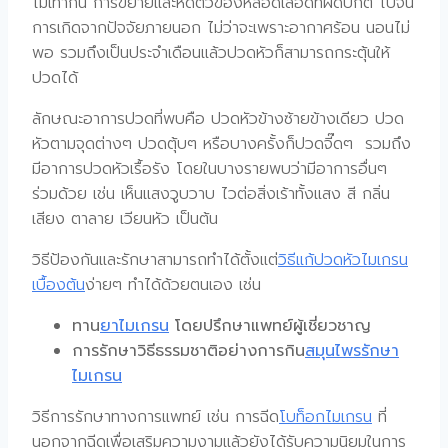
ไม่เท่ากัน การขยายและหดตัวของหลอดเลือดที่ผิดปกติ ไปจน
การเกิดจากปัจจัยภายนอก ไม่ว่าจะเพราะอากาศร้อน นอนไม่
พอ รวมถึงเป็นประจำเดือนแล้วปวดหัวก็สามารถกระตุ้นให้
ปวดได้
ลักษณะอาการปวดที่พบคือ ปวดหัวข้างซ้ายข้างเดียว ปวด
หัวตามจุดต่างๆ ปวดตุ้บๆ หรือบางครั้งก็ปวดจี๊ดๆ รวมถึง
มีอาการปวดหัวเรื้อรัง โดยในบางรายพบว่ามีอาการอื่นๆ
ร่วมด้วย เช่น เห็นแสงวูบวาบ ไวต่อสิ่งเร้าทั้งแสง สี กลิ่น
เสียง ตาลาย เวียนหัว เป็นต้น
วิธีป้องกันและรักษาสามารถทำได้ตั้งแต่
วิธีแก้ปวดหัวไมเกรน
เบื้องต้น
ง่ายๆ ทำได้ด้วยตนเอง เช่น
ทาน
ยาไมเกรน
โดยปรึกษาแพทย์ผู้เชี่ยวชาญ
การรักษาวิธีธรรมชาติอย่างการกิน
สมุนไพรรักษา
ไมเกรน
วิธีการรักษาทางการแพทย์ เช่น การฉีด
โบท็อกไมเกรน
ที่
นอกจากฉีดเพื่อเสริมความงามแล้วยังได้รับความนิยมในการ